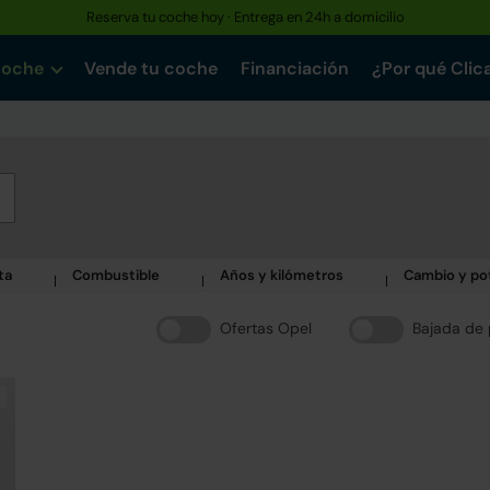
Reserva tu coche hoy · Entrega en 24h a domicilio
coche
Vende tu coche
Financiación
¿Por qué Clic
ta
Combustible
Años y kilómetros
Cambio y po
Ofertas Opel
Bajada de 