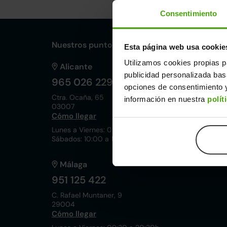
Consentimiento
Nuestros puntos de venta Clicars:
Esta página web usa cookie
Utilizamos cookies propias p
Alicante
publicidad personalizada ba
965 026 229
opciones de consentimiento y
Ctra. Ocaña, 65
información en nuestra
polít
03007
Cómo llegar
Lunes a Viernes: 09:30 a 20:30h
Sábados: 10:00 a 19:00h
Málaga
951 125 422
C. Rafael Muntaner, 9
29004
Cómo llegar