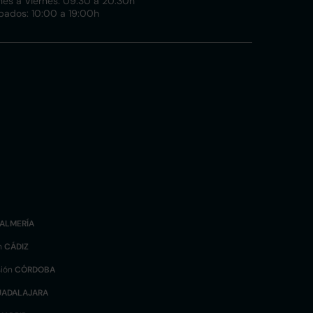
nes a Viernes: 09:30 a 20:30h
bados: 10:00 a 19:00h
ALMERÍA
n
CÁDIZ
sión
CÓRDOBA
UADALAJARA