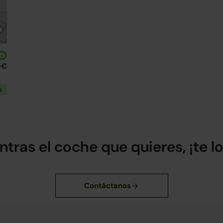
0€
s
ntras el coche que quieres, ¡te 