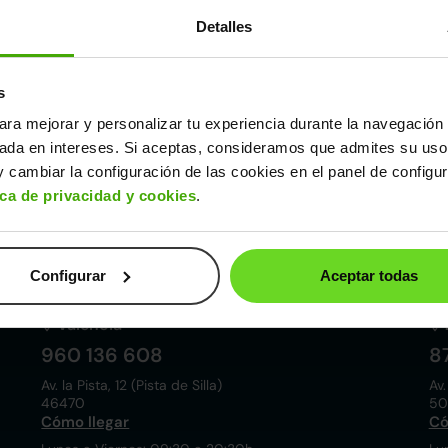
Detalles
s
ara mejorar y personalizar tu experiencia durante la navegación 
Córdoba
sada en intereses. Si aceptas, consideramos que admites su uso
857 881 521
9
 cambiar la configuración de las cookies en el panel de configu
Pol. ind. las Quemadas. Esteban Cabrera, 5
Av.
ica de privacidad y cookies
.
14014
28
Cómo llegar
Có
Lunes a Viernes: 09:30 a 20:30h
Lu
Sábados: 10:00 a 19:00h
Sá
Configurar
Aceptar todas
Valencia
960 136 608
8
Av. la Pista, 12 (Pista de Silla)
Av.
46470
50
Cómo llegar
Có