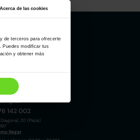
Acerca de las cookies
y de terceros para ofrecerte
Madrid
. Puedes modificar tus
19 015 000
ración y obtener más
 Laboral, 10
021
mo llegar
nes a Viernes: 09:00 a 20:30h
bados y Domingos: 10:00 a 19:00h
Zaragoza
76 142 002
 Diagonal, 20 (Plaza)
197
mo llegar