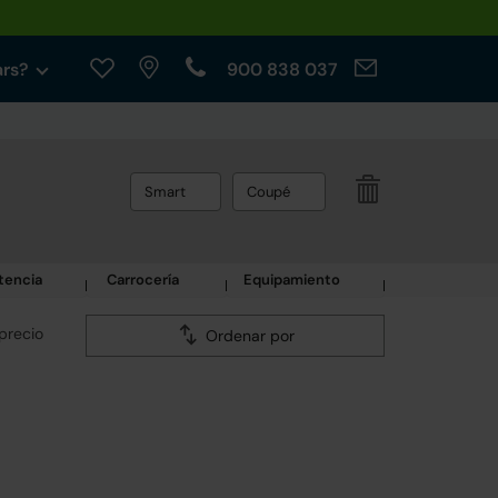
ars?
900 838 037
Smart
Coupé
tencia
Carrocería
Equipamiento
precio
Ordenar por