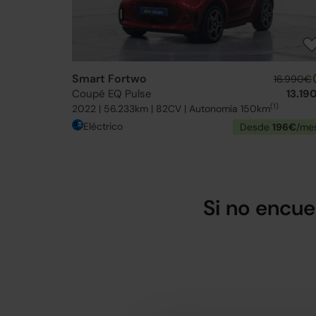
Smart Fortwo
16.990€
Coupé EQ Pulse
13.19
(1)
2022 | 56.233km | 82CV | Autonomía 150km
Eléctrico
Desde
196€
/me
Si no encue