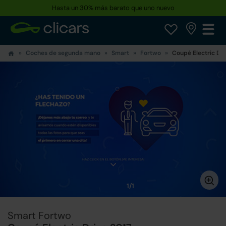
Hasta un 30% más barato que uno nuevo
Coches de segunda mano
Smart
Fortwo
Coupé Electric Dri
1/1
Smart Fortwo