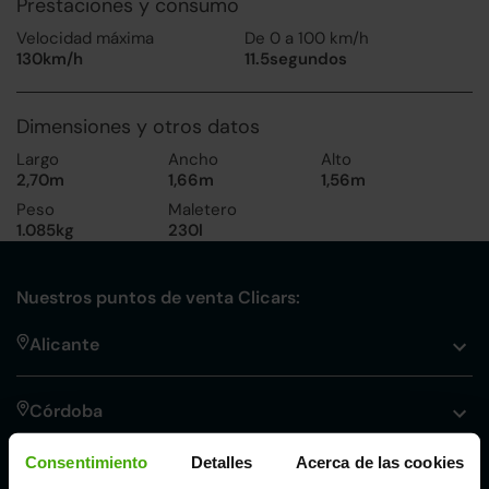
Prestaciones y consumo
Velocidad máxima
De 0 a 100 km/h
130km/h
11.5segundos
Dimensiones y otros datos
Largo
Ancho
Alto
2,70m
1,66m
1,56m
Peso
Maletero
1.085kg
230l
Nuestros puntos de venta Clicars:
Alicante
Córdoba
Consentimiento
Detalles
Acerca de las cookies
Madrid