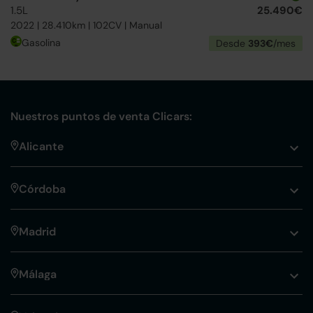
1.5L
25.490€
2022 | 28.410km | 102CV | Manual
Gasolina
Desde
393€
/mes
Nuestros puntos de venta Clicars:
Alicante
Córdoba
Madrid
Málaga