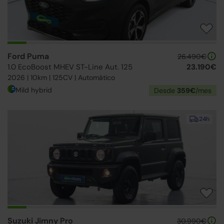
Ford Puma
26.490€
1.0 EcoBoost MHEV ST-Line Aut. 125
23.190€
2026 | 10km | 125CV | Automático
Mild hybrid
Desde
359€
/mes
24h
Suzuki Jimny Pro
30.990€