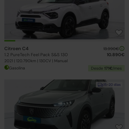
Citroen C4
13.990€
1.2 PureTech Feel Pack S&S 130
10.890€
2021 | 120.790km | 130CV | Manual
Gasolina
Desde
171€
/mes
15-20 días