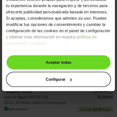
Peugeot 5008 SUV
tu experiencia durante la navegación y de terceros para
30.690€
Hybrid 136 Allure eDCS6
26.990€
ofrecerte publicidad personalizada basada en intereses.
2025 | 8.881km | 136CV | Automático
Si aceptas, consideramos que admites su uso. Puedes
Mild hybrid
Desde
417€
/mes
modificar tus opciones de consentimiento y cambiar la
configuración de las cookies en el panel de configuración
y obtener más información en nuestra
política de
15-20 días
privacidad y cookies
.
Aceptar todas
Configurar
Peugeot 2008
22.590€
Hybrid Allure eDCS6 145
19.590€
2025 | 17.746km | 145CV | Automático
Mild hybrid
Desde
302€
/mes