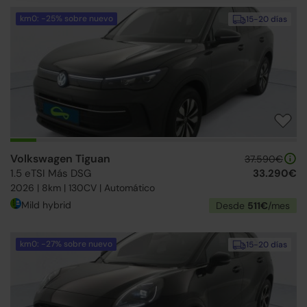
km0: -25% sobre nuevo
15-20 días
Volkswagen Tiguan
37.590€
1.5 eTSI Más DSG
33.290€
2026 | 8km | 130CV | Automático
Mild hybrid
Desde
511€
/mes
km0: -27% sobre nuevo
15-20 días