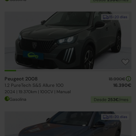
15-20 días
Peugeot 2008
18.990€
1.2 PureTech S&S Allure 100
16.390€
2024 | 19.370km | 100CV | Manual
Gasolina
Desde
253€
/mes
15-20 días