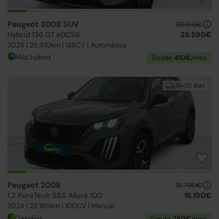
Peugeot 3008 SUV
30.190€
Hybrid 136 GT eDCS6
26.590€
2025 | 25.910km | 136CV | Automático
Mild hybrid
Desde
410€
/mes
15-20 días
Peugeot 2008
18.790€
1.2 PureTech S&S Allure 100
16.190€
2024 | 22.180km | 100CV | Manual
Gasolina
Desde
250€
/mes