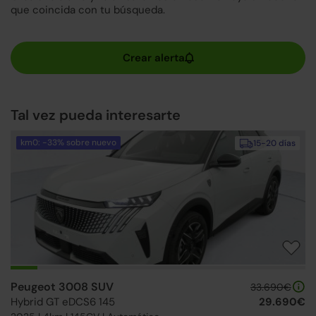
que coincida con tu búsqueda.
Tal vez pueda interesarte
km0: -33% sobre nuevo
15-20 días
Peugeot 3008 SUV
33.690€
Hybrid GT eDCS6 145
29.690€