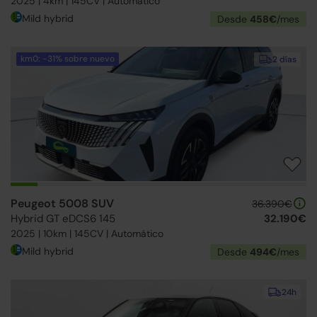
2025 | 4km | 145CV | Automático
Mild hybrid
Desde
458€
/mes
km0: -31% sobre nuevo
2 días
Peugeot 5008 SUV
36.390€
Hybrid GT eDCS6 145
32.190€
2025 | 10km | 145CV | Automático
Mild hybrid
Desde
494€
/mes
24h