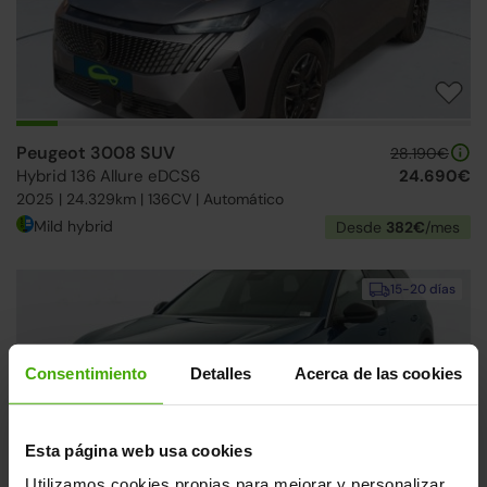
Peugeot 3008 SUV
28.190€
Hybrid 136 Allure eDCS6
24.690€
2025 | 24.329km | 136CV | Automático
Mild hybrid
Desde
382€
/mes
15-20 días
Consentimiento
Detalles
Acerca de las cookies
Esta página web usa cookies
Utilizamos cookies propias para mejorar y personalizar