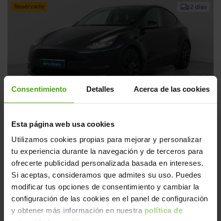
Reservado
2 días
Consentimiento
Detalles
Acerca de las cookies
Tesla Model Y
39.990€
Performance AWD
32.290€
Esta página web usa cookies
(1)
2022 | 48.500km | 480CV | Autonomía 480km
Utilizamos cookies propias para mejorar y personalizar
Eléctrico
Desde
474€
/mes
tu experiencia durante la navegación y de terceros para
ofrecerte publicidad personalizada basada en intereses.
Si aceptas, consideramos que admites su uso. Puedes
Si no encuentras el coche que quieres, ¡te
modificar tus opciones de consentimiento y cambiar la
lo buscamos!
configuración de las cookies en el panel de configuración
y obtener más información en nuestra
política de