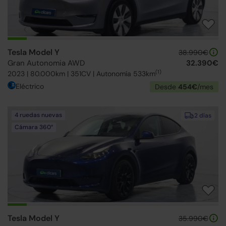
Tesla Model Y
38.990€
Gran Autonomia AWD
32.390€
(1)
2023 | 80.000km | 351CV | Autonomía 533km
Eléctrico
Desde
454€
/mes
4 ruedas nuevas
2 días
Cámara 360°
Tesla Model Y
35.990€