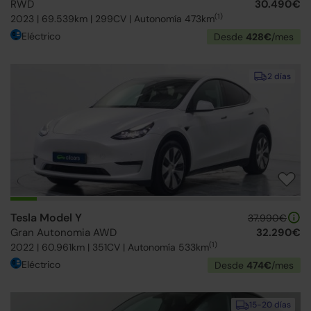
RWD
30.490€
(1)
2023 | 69.539km | 299CV | Autonomía 473km
Eléctrico
Desde
428€
/mes
2 días
Tesla Model Y
37.990€
Gran Autonomia AWD
32.290€
(1)
2022 | 60.961km | 351CV | Autonomía 533km
Eléctrico
Desde
474€
/mes
15-20 días