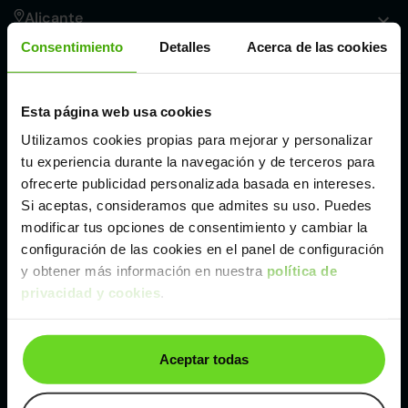
Alicante
Consentimiento
Detalles
Acerca de las cookies
Córdoba
Esta página web usa cookies
Madrid
Utilizamos cookies propias para mejorar y personalizar
tu experiencia durante la navegación y de terceros para
Málaga
ofrecerte publicidad personalizada basada en intereses.
Si aceptas, consideramos que admites su uso. Puedes
modificar tus opciones de consentimiento y cambiar la
Valencia
configuración de las cookies en el panel de configuración
y obtener más información en nuestra
política de
privacidad y cookies
.
Zaragoza
Ver Toyota Auris de segunda mano y ocasión
Aceptar todas
Toyota Auris de segunda mano y ocasión