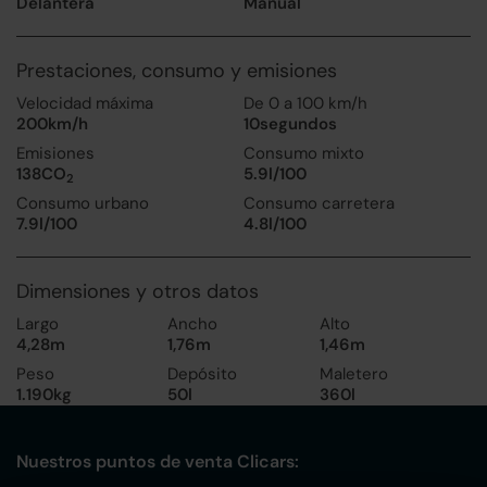
Delantera
Manual
Prestaciones, consumo y emisiones
Velocidad máxima
De 0 a 100 km/h
200km/h
10segundos
Emisiones
Consumo mixto
138CO
5.9l/100
2
Consumo urbano
Consumo carretera
7.9l/100
4.8l/100
Dimensiones y otros datos
Largo
Ancho
Alto
4,28m
1,76m
1,46m
Peso
Depósito
Maletero
1.190kg
50l
360l
Nuestros puntos de venta Clicars: