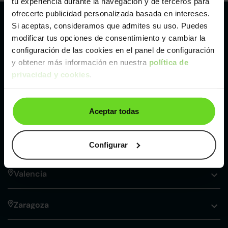
tu experiencia durante la navegación y de terceros para
ofrecerte publicidad personalizada basada en intereses.
Si aceptas, consideramos que admites su uso. Puedes
Nuestros puntos de venta Clicars:
modificar tus opciones de consentimiento y cambiar la
Alicante
configuración de las cookies en el panel de configuración
y obtener más información en nuestra
política de
privacidad y cookies
.
Córdoba
Madrid
Aceptar todas
Málaga
Configurar
Valencia
Zaragoza