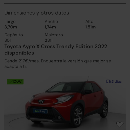
Dimensiones y otros datos
Largo
Ancho
Alto
3,70m
1,74m
1,51m
Depósito
Maletero
35l
231l
Toyota Aygo X Cross Trendy Edition 2022
disponibles
Desde 217€/mes. Encuentra la versión que mejor se
adapta a ti.
↓ 100€
3 días