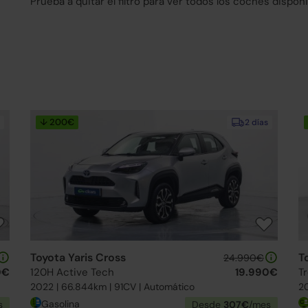
Prueba a quitar el filtro para ver todos los coches disponi
↓ 200€
2 días
Toyota Yaris Cross
T
24.990€
0€
120H Active Tech
19.990€
T
2022 | 66.844km | 91CV | Automático
20
Gasolina
s
Desde
307€
/mes