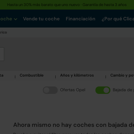
Hasta un 30% más barato que uno nuevo · Garantía de hasta 3 años
Reserva tu coche hoy · Entrega en 24h a domicilio
coche
Vende tu coche
Financiación
¿Por qué Clic
trico
ta
Combustible
Años y kilómetros
Cambio y po
Ofertas Opel
Bajada de 
Ahora mismo no hay coches con bajada d