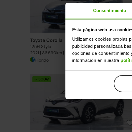
Consentimiento
Esta página web usa cookie
Utilizamos cookies propias p
Toyota Corolla
24.490€
publicidad personalizada ba
125H Style
18.59
2021 | 86.590km | 122CV | Automático
opciones de consentimiento y
Híbrido
información en nuestra
polít
Desde
304€
/me
↓ 500€
2 días