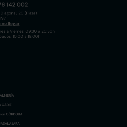
76 142 002
 Diagonal, 20 (Plaza)
197
mo llegar
nes a Viernes: 09:30 a 20:30h
bados: 10:00 a 19:00h
ALMERÍA
n
CÁDIZ
sión
CÓRDOBA
UADALAJARA