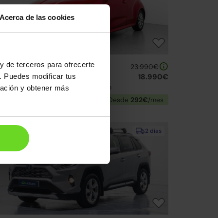
Acerca de las cookies
y de terceros para ofrecerte
oyota Yaris
23.990€
. Puedes modificar tus
20H 1.5 Active Tech
18.990€
22 | 32.680km | 116CV | Automático
ración y obtener más
Híbrido
Desde
292€
/mes
↓ 500€
2 días