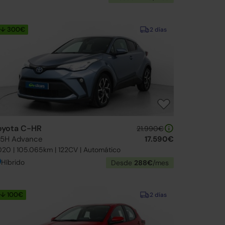
↓ 300€
2 días
oyota C-HR
21.990€
25H Advance
17.590€
20 | 105.065km | 122CV | Automático
Híbrido
Desde
288€
/mes
↓ 100€
2 días