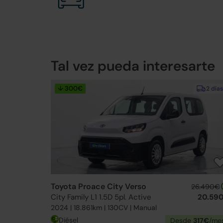
Tal vez pueda interesarte
↓ 300€
2 días
Toyota Proace City Verso
26.490€
City Family L1 1.5D 5pl. Active
20.59
2024 | 18.861km | 130CV | Manual
Diésel
Desde
317€
/me