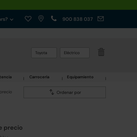
ars?
900 838 037
Toyota
Eléctrico
tencia
Carrocería
Equipamiento
precio
Ordenar por
e precio