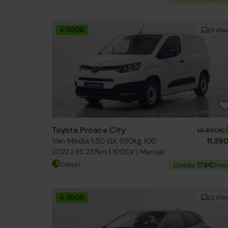
↓ 500€
2 días
Toyota Proace City
14.490€
Van Media 1.5D GX 650kg 100
11.39
2022 | 95.237km | 100CV | Manual
Diésel
Desde
178€
/me
↓ 300€
2 días