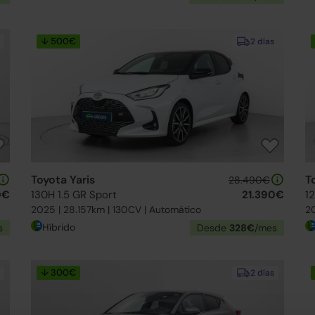
↓ 500€
2 días
Toyota Yaris
T
28.490€
0€
130H 1.5 GR Sport
21.390€
1
2025 | 28.157km | 130CV | Automático
20
Híbrido
s
Desde
328€
/mes
↓ 300€
2 días