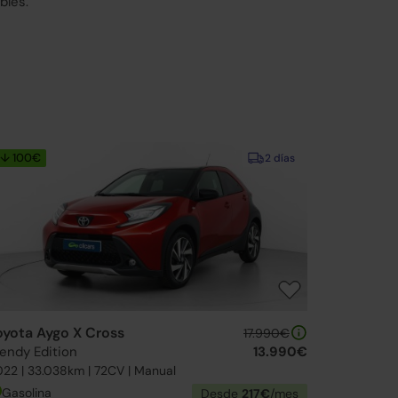
bles.
↓ 100€
2 días
oyota Aygo X Cross
17.990€
rendy Edition
13.990€
22 | 33.038km | 72CV | Manual
Gasolina
Desde
217€
/mes