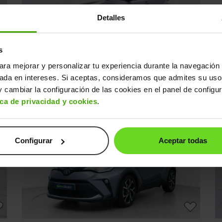
Detalles
s
ara mejorar y personalizar tu experiencia durante la navegación 
Toyota C-HR
T
20.990€
sada en intereses. Si aceptas, consideramos que admites su uso
0€
125H Advance
17.790€
1
2019 | 131.054km | 122CV | Automático
20
 cambiar la configuración de las cookies en el panel de configu
Híbrido
ica de privacidad y cookies
.
s
Desde
327€
/mes
↓ 600€
2 días
Configurar
Aceptar todas