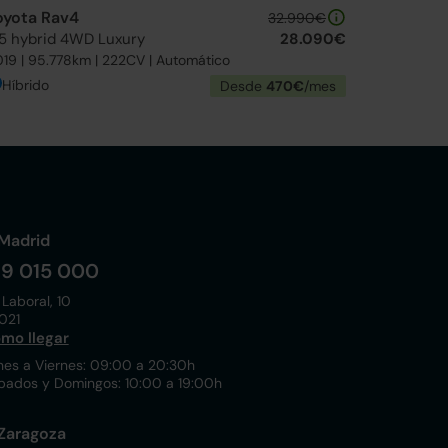
oyota Rav4
32.990€
.5 hybrid 4WD Luxury
28.090€
19 | 95.778km | 222CV | Automático
Híbrido
Desde
470€
/mes
Madrid
19 015 000
 Laboral, 10
021
mo llegar
nes a Viernes: 09:00 a 20:30h
bados y Domingos: 10:00 a 19:00h
Zaragoza