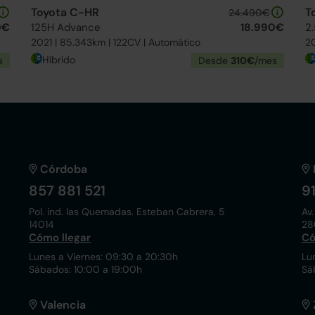
Toyota C-HR
T
24.490€
0€
125H Advance
18.990€
2
2021 | 85.343km | 122CV | Automático
20
Híbrido
s
Desde
310€
/mes
Córdoba
857 881 521
9
Pol. ind. las Quemadas. Esteban Cabrera, 5
Av.
14014
28
Cómo llegar
Có
Lunes a Viernes: 09:30 a 20:30h
Lu
Sábados: 10:00 a 19:00h
Sá
Valencia