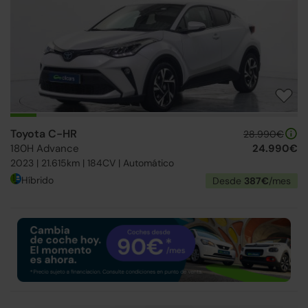
Toyota C-HR
28.990€
180H Advance
24.990€
2023 | 21.615km | 184CV | Automático
Híbrido
Desde
387€
/mes