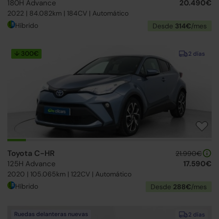
180H Advance
20.490€
2022 | 84.082km | 184CV | Automático
Híbrido
Desde
314€
/mes
↓ 300€
2 días
Toyota C-HR
21.990€
125H Advance
17.590€
2020 | 105.065km | 122CV | Automático
Híbrido
Desde
288€
/mes
Ruedas delanteras nuevas
2 días