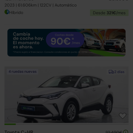
2023 | 61.606km | 122CV | Automático
Híbrido
Desde
321€
/mes
4 ruedas nuevas
2 días
Toyota C-HR
22.490€