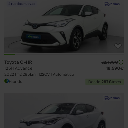
4 ruedas nuevas
2 días
Toyota C-HR
22.490€
125H Advance
18.590€
2022 | 112.285km | 122CV | Automático
Híbrido
Desde
287€
/mes
2 días