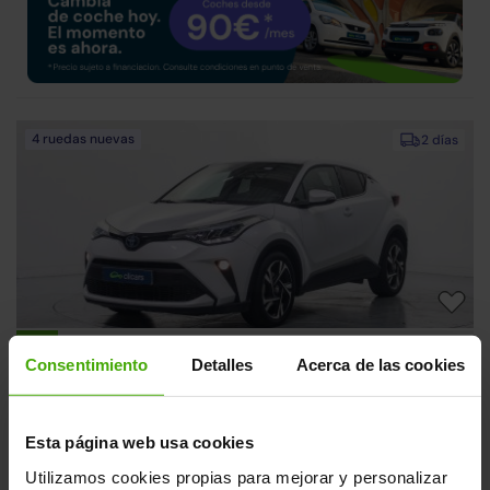
4 ruedas nuevas
2 días
Toyota C-HR
22.490€
Consentimiento
Detalles
Acerca de las cookies
180H Advance
19.590€
2022 | 105.050km | 184CV | Automático
Híbrido
Desde
301€
/mes
Esta página web usa cookies
Utilizamos cookies propias para mejorar y personalizar