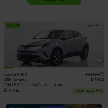
↓ 300€
2 días
Toyota C-HR
20.990€
125H Advance
17.790€
2019 | 131.054km | 122CV | Automático
Híbrido
Desde
327€
/mes