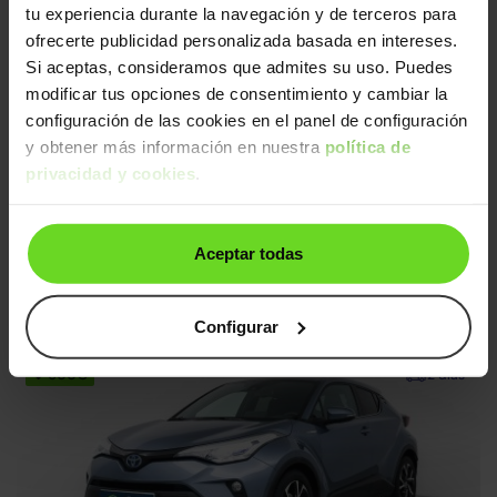
Ruedas delanteras nuevas
2 días
tu experiencia durante la navegación y de terceros para
ofrecerte publicidad personalizada basada en intereses.
Si aceptas, consideramos que admites su uso. Puedes
modificar tus opciones de consentimiento y cambiar la
configuración de las cookies en el panel de configuración
y obtener más información en nuestra
política de
privacidad y cookies
.
Toyota C-HR
23.890€
Aceptar todas
125H Advance
19.990€
2022 | 78.799km | 122CV | Automático
Híbrido
Desde
307€
/mes
Configurar
↓ 600€
2 días