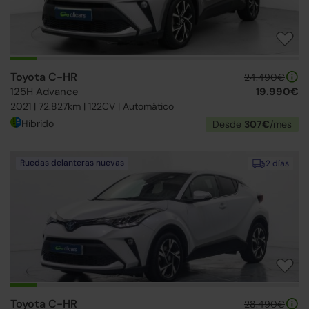
Toyota C-HR
24.490€
125H Advance
19.990€
2021 | 72.827km | 122CV | Automático
Híbrido
Desde
307€
/mes
Ruedas delanteras nuevas
2 días
Toyota C-HR
28.490€