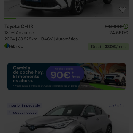
Toyota C-HR
29.990€
180H Advance
24.590€
2024 | 33.828km | 184CV | Automático
Híbrido
Desde
380€
/mes
Interior impecable
2 días
4 ruedas nuevas