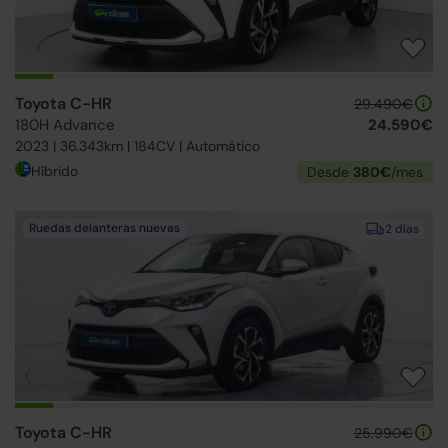
Toyota C-HR
29.490€
180H Advance
24.590€
2023 | 36.343km | 184CV | Automático
Híbrido
Desde
380€
/mes
Ruedas delanteras nuevas
2 días
Toyota C-HR
25.990€