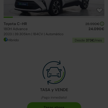
Toyota C-HR
28.990€
180H Advance
24.090€
2023 | 39.305km | 184CV | Automático
Híbrido
Desde
373€
/mes
TASA y VENDE
¡Pago inmediato!