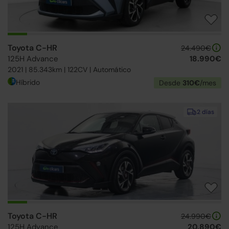
Toyota C-HR
24.490€
125H Advance
18.990€
2021 | 85.343km | 122CV | Automático
Híbrido
Desde
310€
/mes
2 días
Toyota C-HR
24.990€
125H Advance
20.890€