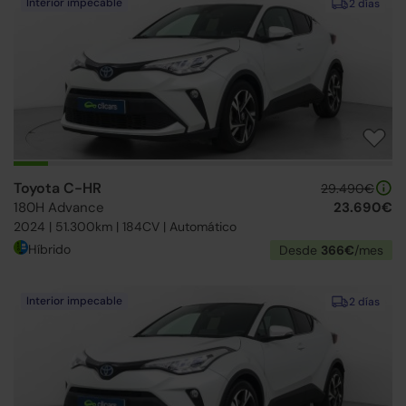
Interior impecable
2 días
Toyota C-HR
29.490€
180H Advance
23.690€
2024 | 51.300km | 184CV | Automático
Híbrido
Desde
366€
/mes
Interior impecable
2 días