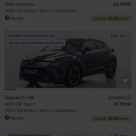
180H Advance
23.190€
2024 | 67.152km | 184CV | Automático
Híbrido
Desde
359€
/mes
Ruedas delanteras nuevas
2 días
Ayuda aparcamiento autónomo
Toyota C-HR
27.490€
180H GR Sport
21.790€
2021 | 80.165km | 184CV | Automático
Híbrido
Desde
354€
/mes
Ruedas traseras nuevas
2 días