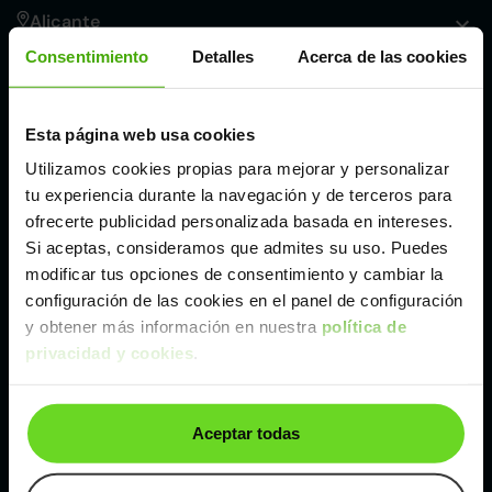
Alicante
Consentimiento
Detalles
Acerca de las cookies
Córdoba
Esta página web usa cookies
Madrid
Utilizamos cookies propias para mejorar y personalizar
tu experiencia durante la navegación y de terceros para
Málaga
ofrecerte publicidad personalizada basada en intereses.
Si aceptas, consideramos que admites su uso. Puedes
modificar tus opciones de consentimiento y cambiar la
Valencia
configuración de las cookies en el panel de configuración
y obtener más información en nuestra
política de
privacidad y cookies
.
Zaragoza
Ver Toyota C-HR de segunda mano y ocasión
Aceptar todas
Toyota C-HR de segunda mano y ocasión