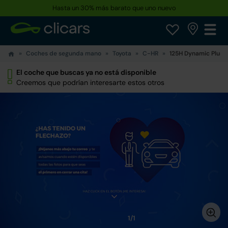
Hasta un 30% más barato que uno nuevo
Coches de segunda mano
Toyota
C-HR
125H Dynamic Plus
El coche que buscas ya no está disponible
Creemos que podrían interesarte estos otros
1/1