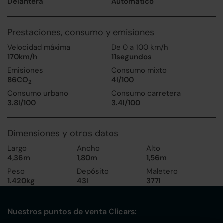
Delantera
Automático
Prestaciones, consumo y emisiones
Velocidad máxima
De 0 a 100 km/h
170km/h
11segundos
Emisiones
Consumo mixto
86CO
4l/100
2
Consumo urbano
Consumo carretera
3.8l/100
3.4l/100
Dimensiones y otros datos
Largo
Ancho
Alto
4,36m
1,80m
1,56m
Peso
Depósito
Maletero
1.420kg
43l
377l
Nuestros puntos de venta Clicars: