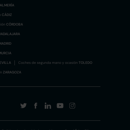
ALMERÍA
n
CÁDIZ
sión
CÓRDOBA
UADALAJARA
MADRID
MURCIA
EVILLA
Coches de segunda mano y ocasión
TOLEDO
ón
ZARAGOZA