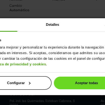
Cambio
Automático
nsumo y emisiones
Detalles
De 0 a 100 km/h
7.7segundos
s
ara mejorar y personalizar tu experiencia durante la navegación 
ros datos
sada en intereses. Si aceptas, consideramos que admites su uso
cho
Alto
Peso
Depósito
 cambiar la configuración de las cookies en el panel de configu
79m
1,44m
1.375kg
43l
ica de privacidad y cookies
.
Configurar
Aceptar todas
Córdoba
857 881 521
9
Pol. ind. las Quemadas. Esteban Cabrera, 5
Av.