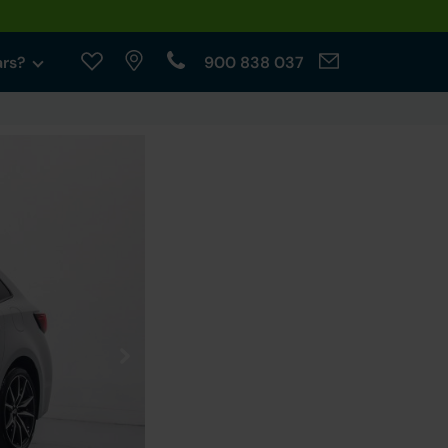
ars?
900 838 037