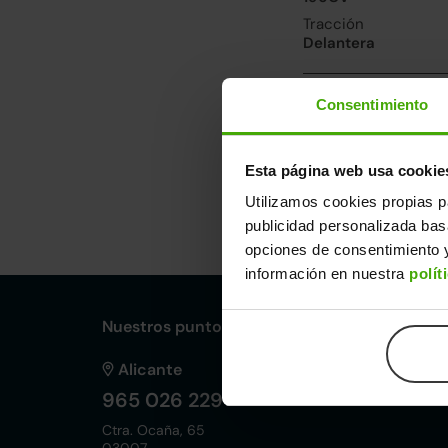
Tracción
Delantera
Prestaciones, co
Consentimiento
Velocidad máxima
180km/h
Esta página web usa cookie
Utilizamos cookies propias p
Dimensiones y ot
publicidad personalizada ba
Largo
An
opciones de consentimiento y
4,65m
1,
información en nuestra
polít
Nuestros puntos de venta Clicars:
Alicante
965 026 229
Ctra. Ocaña, 65