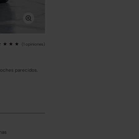
(1 opiniones)
coches parecidos.
has