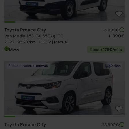
Toyota Proace City
14.490€
Van Media 1.5D GX 650kg 100
11.390€
2022 | 95.237km | 100CV | Manual
Diésel
Desde
178€
/mes
Ruedas traseras nuevas
2 días
Toyota Proace City
25.990€