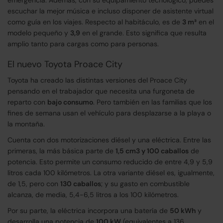
emergencia. Además, con su equipamiento tecnológico, puedes
escuchar la mejor música e incluso disponer de asistente virtual
como guía en los viajes. Respecto al habitáculo, es de
3 m³
en el
modelo pequeño y
3,9
en el grande. Esto significa que resulta
amplio tanto para cargas como para personas.
El nuevo Toyota Proace City
Toyota ha creado las distintas versiones del Proace City
pensando en el trabajador que necesita una furgoneta de
reparto con
bajo consumo
. Pero también en las familias que los
fines de semana usan el vehículo para desplazarse a la playa o
la montaña.
Cuenta con dos motorizaciones diésel y una eléctrica. Entre las
primeras, la más básica parte de
1,5 cm3 y 100 caballos
de
potencia. Esto permite un consumo reducido de entre 4,9 y 5,9
litros cada 100 kilómetros. La otra variante diésel es, igualmente,
de 1,5, pero con
130 caballos
; y su gasto en combustible
alcanza, de media, 5,4-6,5 litros a los 100 kilómetros.
Por su parte, la eléctrica incorpora una batería de
50 kWh
y
desarrolla una potencia de
100 kW
(equivalentes a 136