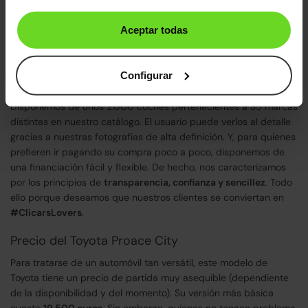
estamos tan seguros de nuestros automóviles que, si,
transcurridos 15 días o circulados 1.000 kilómetros, el
Aceptar todas
comprador no está contento, puede devolvernos su adquisición.
Incluso, si encuentras el mismo modelo más barato en otro sitio,
te damos la diferencia y otros 100 euros
más a modo de pago
Configurar
por las molestias.
Disponemos de unos 2.000 coches pertenecientes a 35 marcas
distintas en nuestro catálogo. El usuario puede verlos al detalle
gracias a nuestras fotografías de alta definición. Y, para quienes
prefieren ir pagando su compra poco a poco, disponemos de
una financiación fácil y flexible. De hecho, nos caracterizamos
por los principios de
transparencia, confianza y sencillez
. Todo
ello porque deseamos que nuestros clientes se conviertan en
#ClicarsLovers
.
Precio del Toyota Proace City
Para tratarse de un automóvil tan versátil, este modelo de
Toyota tiene un precio de partida muy asequible (dependiente
de la disponibilidad y del momento). Su versión más básica