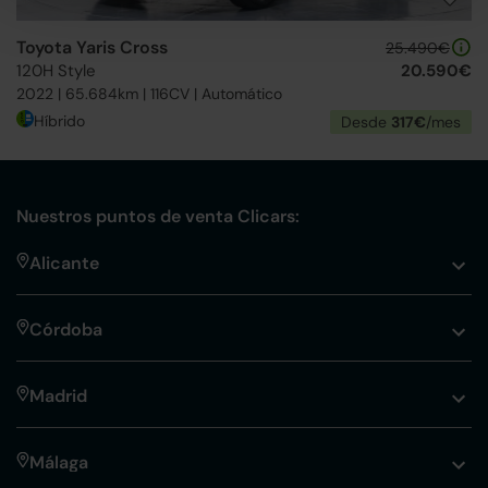
Toyota Yaris Cross
25.490€
120H Style
20.590€
2022 | 65.684km | 116CV | Automático
Híbrido
Desde
317€
/mes
Nuestros puntos de venta Clicars:
Alicante
Córdoba
Madrid
Málaga