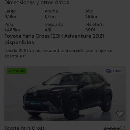
Dimensiones y otros datos
Largo
Ancho
Alto
4,18m
1,77m
1,56m
Peso
Depósito
Maletero
1.485kg
43l
390l
Toyota Yaris Cross 120H Adventure 2021
disponibles
Desde 328€/mes. Encuentra la versión que mejor se
adapta a ti.
↓ 1.500€
3 días
Toyota Yaris Cross
27.990€