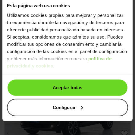
Esta página web usa cookies
Utilizamos cookies propias para mejorar y personalizar
tu experiencia durante la navegación y de terceros para
ofrecerte publicidad personalizada basada en intereses.
Si aceptas, consideramos que admites su uso. Puedes
modificar tus opciones de consentimiento y cambiar la
configuración de las cookies en el panel de configuración
Toyota Yaris Cross
24.990€
120H Active Tech
19.990€
y obtener más información en nuestra
política de
2022 | 66.844km | 91CV | Automático
privacidad y cookies
.
Gasolina
Desde
307€
/mes
Aceptar todas
Ruedas delanteras nuevas
3 días
Configurar