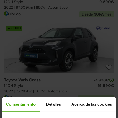
120H Style
19.590€
2022 | 87.609km | 116CV | Automático
Híbrido
Desde
301€
/mes
↓ 300€
3 días
Toyota Yaris Cross
24.990€
120H Style
19.990€
2022 | 75.287km | 116CV | Automático
Híbrido
Desde
307€
/mes
Consentimiento
Detalles
Acerca de las cookies
↓ 200€
3 días