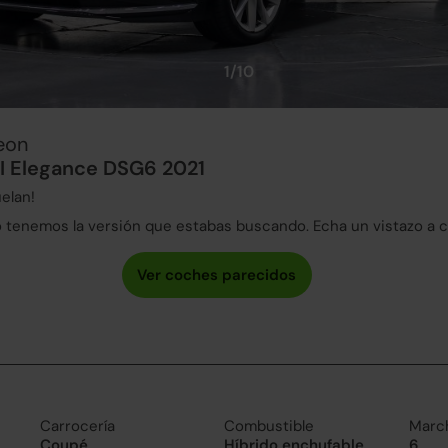
1/10
eon
SI Elegance DSG6 2021
elan!
tenemos la versión que estabas buscando. Echa un vistazo a 
Carrocería
Combustible
Marc
Coupé
Híbrido enchufable
6