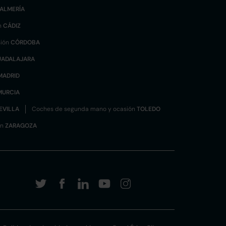
ALMERÍA
n
CÁDIZ
sión
CÓRDOBA
UADALAJARA
MADRID
MURCIA
EVILLA
Coches de segunda mano y ocasión
TOLEDO
ón
ZARAGOZA