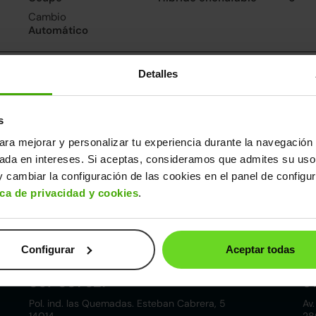
Cambio
Automático
nsumo y emisiones
Detalles
De 0 a 100 km/h
7.8segundos
s
ara mejorar y personalizar tu experiencia durante la navegación 
ros datos
sada en intereses. Si aceptas, consideramos que admites su uso
cho
Alto
Peso
Depósito
 cambiar la configuración de las cookies en el panel de configu
87m
1,46m
1.808kg
50l
ica de privacidad y cookies
.
Configurar
Aceptar todas
Córdoba
857 881 521
9
Pol. ind. las Quemadas. Esteban Cabrera, 5
Av.