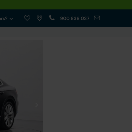
ars?
900 838 037