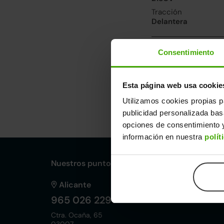
Tracción
Delantera
Prestaciones, co
Consentimiento
Velocidad máxima
222km/h
Esta página web usa cookie
Utilizamos cookies propias p
Dimensiones y ot
publicidad personalizada ba
Largo
An
opciones de consentimiento y
4,87m
1,
información en nuestra
polít
Nuestros puntos de venta Clicars:
Alicante
965 026 229
Ctra. Ocaña, 65