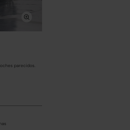
coches parecidos.
has