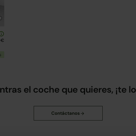
0€
s
ntras el coche que quieres, ¡te 