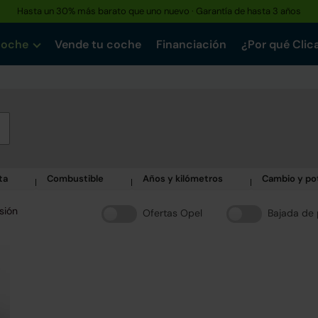
Hasta un 30% más barato que uno nuevo · Garantía de hasta 3 años
coche
Vende tu coche
Financiación
¿Por qué Clic
ta
Combustible
Años y kilómetros
Cambio y po
sión
Ofertas Opel
Bajada de 