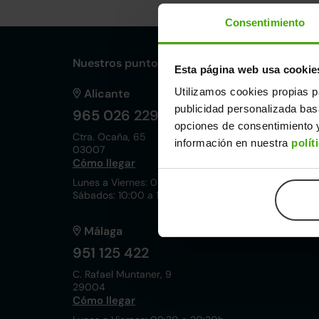
Consentimiento
Nuestros puntos de venta Clicars:
Esta página web usa cookie
Utilizamos cookies propias p
Alicante
publicidad personalizada ba
965 026 229
opciones de consentimiento y
Ctra. Ocaña, 65
información en nuestra
polít
03007
Cómo llegar
Lunes a Viernes: 09:30 a 20:30h
Sábados: 10:00 a 19:00h
Málaga
951 125 422
C. Rafael Muntaner, 9
29004
Cómo llegar