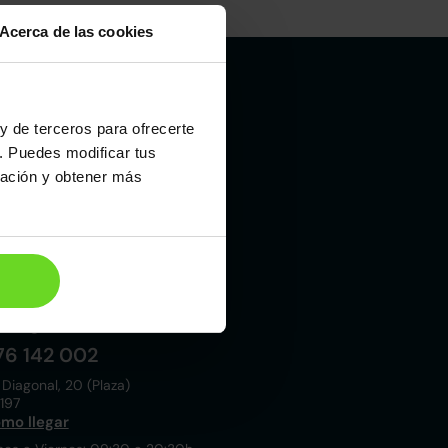
Acerca de las cookies
y de terceros para ofrecerte
Madrid
. Puedes modificar tus
19 015 000
ración y obtener más
 Laboral, 10
021
mo llegar
nes a Viernes: 09:00 a 20:30h
bados y Domingos: 10:00 a 19:00h
Zaragoza
76 142 002
 Diagonal, 20 (Plaza)
197
mo llegar