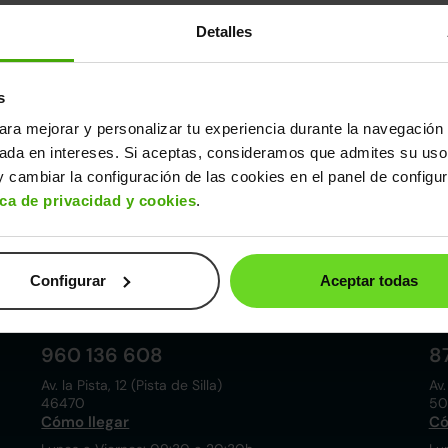
Detalles
s
ara mejorar y personalizar tu experiencia durante la navegación 
Córdoba
sada en intereses. Si aceptas, consideramos que admites su uso
857 881 521
9
 cambiar la configuración de las cookies en el panel de configu
Pol. ind. las Quemadas. Esteban Cabrera, 5
Av.
ica de privacidad y cookies
.
14014
28
Cómo llegar
Có
Lunes a Viernes: 09:30 a 20:30h
Lu
Sábados: 10:00 a 19:00h
Sá
Configurar
Aceptar todas
Valencia
960 136 608
8
Av. la Pista, 12 (Pista de Silla)
Av.
46470
50
Cómo llegar
Có