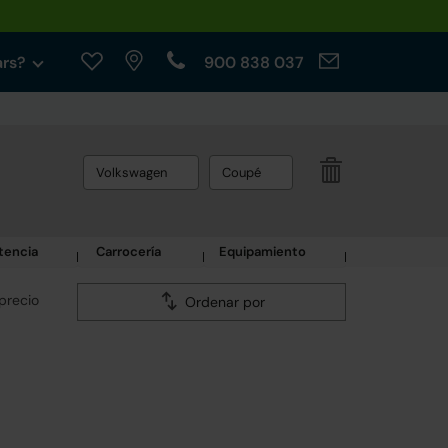
ars?
900 838 037
Volkswagen
Coupé
tencia
Carrocería
Equipamiento
precio
Ordenar por