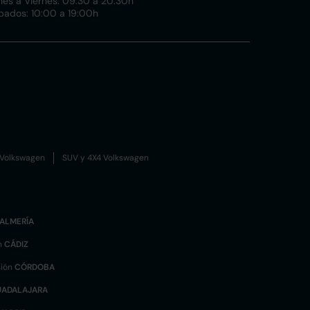
nes a Viernes: 09:30 a 20:30h
bados: 10:00 a 19:00h
Volkswagen
SUV y 4X4 Volkswagen
ALMERÍA
n
CÁDIZ
sión
CÓRDOBA
UADALAJARA