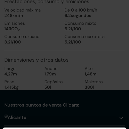
Prestaciones, consumo y emisiones
Velocidad máxima
De 0 a 100 km/h
248km/h
6.2segundos
Emisiones
Consumo mixto
143CO
6.2l/100
2
Consumo urbano
Consumo carretera
8.2l/100
5.2l/100
Dimensiones y otros datos
Largo
Ancho
Alto
4,27m
1,79m
1,48m
Peso
Depósito
Maletero
1.415kg
50l
380l
Nuestros puntos de venta Clicars:
Alicante