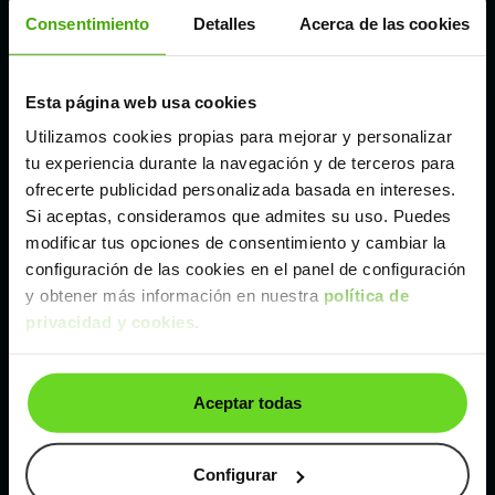
Córdoba
Consentimiento
Detalles
Acerca de las cookies
Madrid
Esta página web usa cookies
Utilizamos cookies propias para mejorar y personalizar
Málaga
tu experiencia durante la navegación y de terceros para
ofrecerte publicidad personalizada basada en intereses.
Si aceptas, consideramos que admites su uso. Puedes
Valencia
modificar tus opciones de consentimiento y cambiar la
configuración de las cookies en el panel de configuración
Zaragoza
y obtener más información en nuestra
política de
privacidad y cookies
.
Ver Volkswagen Golf de segunda mano y ocasión
Aceptar todas
Volkswagen Golf de segunda mano y ocasión
Coches de
segunda mano y ocasión por
Configurar
localización