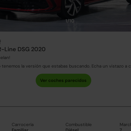
1/10
f
 R-Line DSG 2020
elan!
tenemos la versión que estabas buscando. Echa un vistazo a 
Carrocería
Combustible
Marc
Familiar
Diésel
7