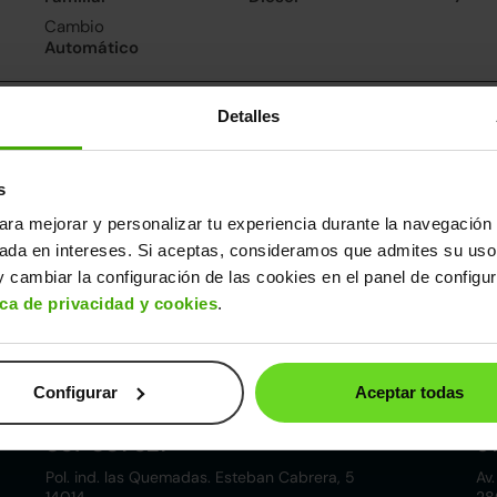
Cambio
Automático
nsumo y emisiones
Detalles
De 0 a 100 km/h
8.7segundos
s
ara mejorar y personalizar tu experiencia durante la navegación 
ros datos
sada en intereses. Si aceptas, consideramos que admites su uso
cho
Alto
Peso
Depósito
 cambiar la configuración de las cookies en el panel de configu
79m
1,50m
1.520kg
50l
ica de privacidad y cookies
.
Configurar
Aceptar todas
Córdoba
857 881 521
9
Pol. ind. las Quemadas. Esteban Cabrera, 5
Av.