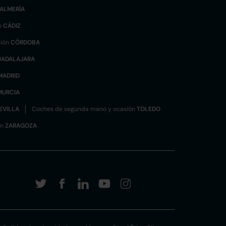
ALMERÍA
n
CÁDIZ
sión
CÓRDOBA
UADALAJARA
MADRID
MURCIA
EVILLA
Coches de segunda mano y ocasión
TOLEDO
ón
ZARAGOZA