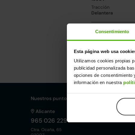
Tracción
Delantera
Prestaciones, co
Consentimiento
Velocidad máxima
223km/h
Esta página web usa cookie
Utilizamos cookies propias p
Dimensiones y ot
publicidad personalizada ba
Largo
An
opciones de consentimiento y
4,63m
1,
información en nuestra
polít
Nuestros puntos de venta Clicars:
Alicante
965 026 229
Ctra. Ocaña, 65