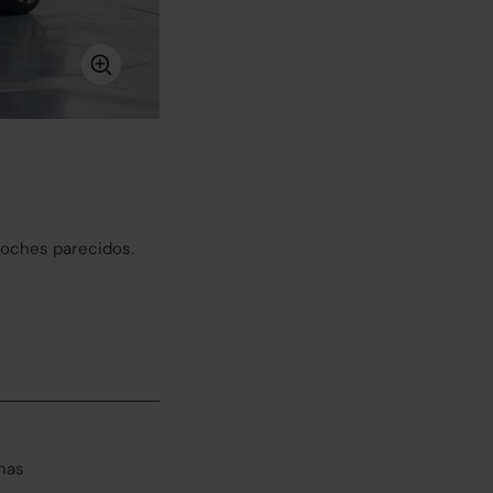
coches parecidos.
has