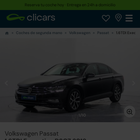
Reserva tu coche hoy · Entrega en 24h a domicilio
Coches de segunda mano
Volkswagen
Passat
1.6TDI Execu
1/10
Volkswagen Passat