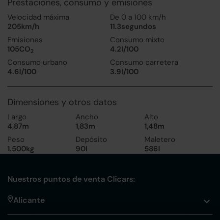
Prestaciones, consumo y emisiones
Velocidad máxima
De 0 a 100 km/h
205km/h
11.3segundos
Emisiones
Consumo mixto
105CO
4.2l/100
2
Consumo urbano
Consumo carretera
4.6l/100
3.9l/100
Dimensiones y otros datos
Largo
Ancho
Alto
4,87m
1,83m
1,48m
Peso
Depósito
Maletero
1.500kg
90l
586l
Nuestros puntos de venta Clicars:
Alicante