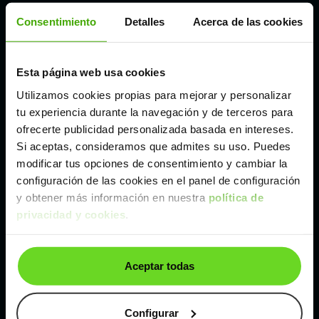
Córdoba
Consentimiento
Detalles
Acerca de las cookies
Madrid
Esta página web usa cookies
Utilizamos cookies propias para mejorar y personalizar
Málaga
tu experiencia durante la navegación y de terceros para
ofrecerte publicidad personalizada basada en intereses.
Valencia
Si aceptas, consideramos que admites su uso. Puedes
modificar tus opciones de consentimiento y cambiar la
configuración de las cookies en el panel de configuración
Zaragoza
y obtener más información en nuestra
política de
privacidad y cookies
.
Ver Volkswagen Passat de segunda mano y
ocasión
Aceptar todas
Volkswagen Passat de segunda mano y ocasión
Configurar
Coches de
segunda mano y ocasión por