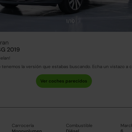
1/10
ran
SG 2019
elan!
tenemos la versión que estabas buscando. Echa un vistazo a 
Carrocería
Combustible
Marc
Monovolumen
Diésel
6