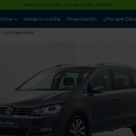
Reserva tu coche hoy · Entrega en 24h a domicilio
coche
Vende tu coche
Financiación
¿Por qué Clic
2.0TDI Sport DSG