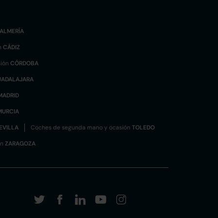
ALMERÍA
n
CÁDIZ
sión
CÓRDOBA
UADALAJARA
MADRID
MURCIA
EVILLA
Coches de segunda mano y ocasión
TOLEDO
ón
ZARAGOZA