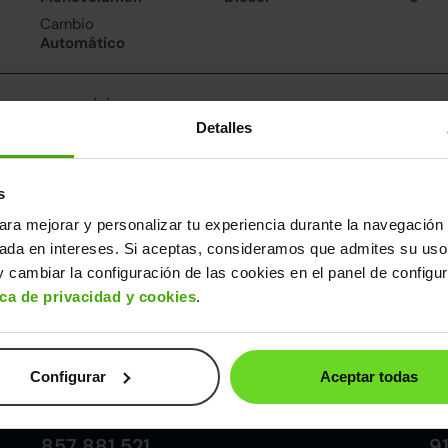
Cambio
Automático
nsumo y emisiones
Detalles
De 0 a 100 km/h
Emisiones
Cons
8.9segundos
147CO
5.6l/
2
Consumo carretera
s
5.1l/100
ara mejorar y personalizar tu experiencia durante la navegación 
sada en intereses. Si aceptas, consideramos que admites su uso
ros datos
 cambiar la configuración de las cookies en el panel de configu
cho
Alto
Peso
Depósito
ica de privacidad y cookies
.
90m
1,72m
1.845kg
70l
Configurar
Aceptar todas
Córdoba
857 881 521
9