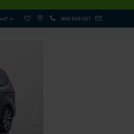
ars?
900 838 037