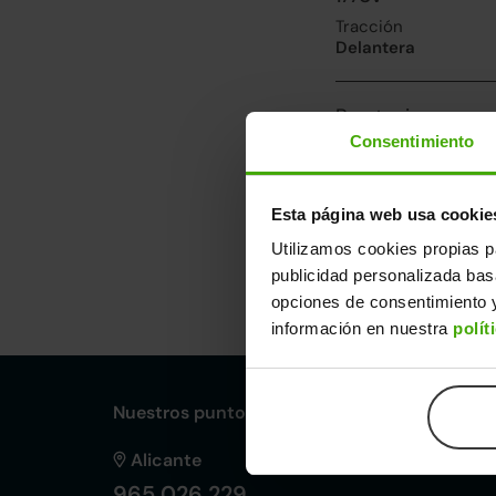
Tracción
Delantera
Prestaciones, co
Consentimiento
Velocidad máxima
210km/h
Consumo urbano
Esta página web usa cookie
6.5l/100
Utilizamos cookies propias p
publicidad personalizada ba
Dimensiones y ot
opciones de consentimiento y
Largo
An
información en nuestra
polít
4,85m
1,
Nuestros puntos de venta Clicars:
Alicante
965 026 229