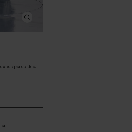
coches parecidos.
has