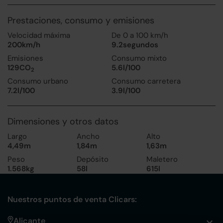
Prestaciones, consumo y emisiones
Velocidad máxima
De 0 a 100 km/h
200km/h
9.2segundos
Emisiones
Consumo mixto
129CO
5.6l/100
2
Consumo urbano
Consumo carretera
7.2l/100
3.9l/100
Dimensiones y otros datos
Largo
Ancho
Alto
4,49m
1,84m
1,63m
Peso
Depósito
Maletero
1.568kg
58l
615l
Nuestros puntos de venta Clicars:
Alicante