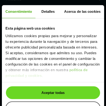
Consentimiento
Detalles
Acerca de las cookies
Córdoba
Madrid
Esta página web usa cookies
Utilizamos cookies propias para mejorar y personalizar
tu experiencia durante la navegación y de terceros para
Málaga
ofrecerte publicidad personalizada basada en intereses.
Si aceptas, consideramos que admites su uso. Puedes
Valencia
modificar tus opciones de consentimiento y cambiar la
configuración de las cookies en el panel de configuración
y obtener más información en nuestra
política de
Zaragoza
privacidad y cookies
.
Ver Volkswagen Tiguan de segunda mano y
ocasión
Aceptar todas
Volkswagen Tiguan de segunda mano y ocasión