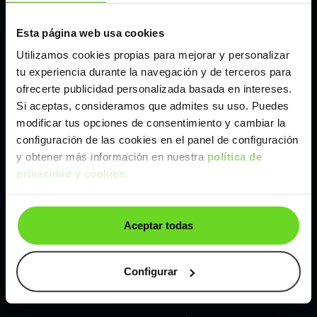
Esta página web usa cookies
Málaga
Utilizamos cookies propias para mejorar y personalizar
tu experiencia durante la navegación y de terceros para
Valencia
ofrecerte publicidad personalizada basada en intereses.
Si aceptas, consideramos que admites su uso. Puedes
Zaragoza
modificar tus opciones de consentimiento y cambiar la
configuración de las cookies en el panel de configuración
y obtener más información en nuestra
política de
Ver Volvo C40 de segunda mano y ocasión
privacidad y cookies
.
Volvo C40 de segunda mano y ocasión
Aceptar todas
Coches de
segunda mano y ocasión por
localización
Configurar
Coches de segunda mano y ocasión
ALBACETE
Coches de segunda mano y ocasión
ALICANTE