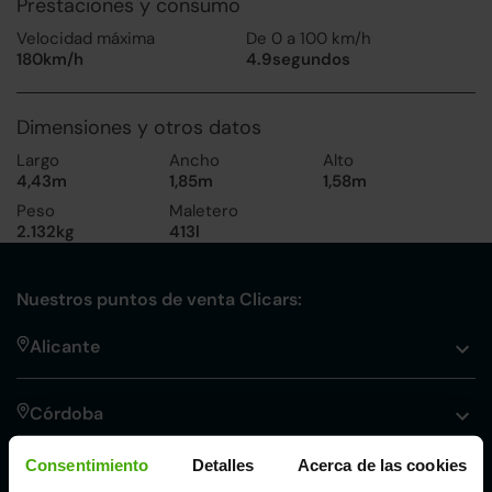
Prestaciones y consumo
Velocidad máxima
De 0 a 100 km/h
180km/h
4.9segundos
Dimensiones y otros datos
Largo
Ancho
Alto
4,43m
1,85m
1,58m
Peso
Maletero
2.132kg
413l
Nuestros puntos de venta Clicars:
Alicante
Córdoba
Consentimiento
Detalles
Acerca de las cookies
Madrid