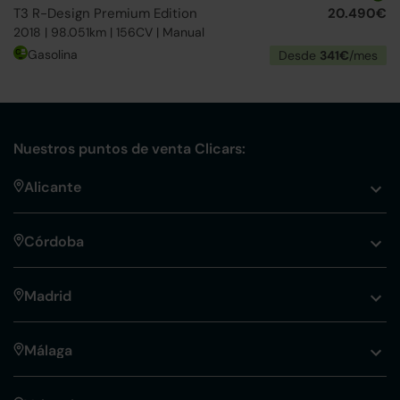
T3 R-Design Premium Edition
20.490€
2018 | 98.051km | 156CV | Manual
Gasolina
Desde
341€
/mes
Nuestros puntos de venta Clicars:
Alicante
Córdoba
Madrid
Málaga