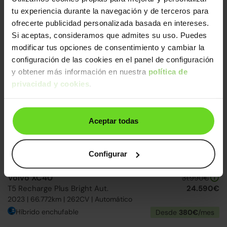
Volvo XC40
tu experiencia durante la navegación y de terceros para
26.190€
B3 Core Aut.
22.890€
ofrecerte publicidad personalizada basada en intereses.
2023 | 105.201km | 163CV | Automático
Si aceptas, consideramos que admites su uso. Puedes
Mild hybrid
Desde
355€
/mes
modificar tus opciones de consentimiento y cambiar la
configuración de las cookies en el panel de configuración
y obtener más información en nuestra
política de
2 días
privacidad y cookies
.
Aceptar todas
Configurar
Volvo XC40
31.990€
T5 Recharge Plus Bright Aut.
24.590€
2023 | 66.772km | 262CV | Automático
Híbrido enchufable
Desde
380€
/mes