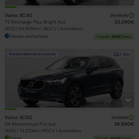
Volvo XC40
26.990€
T5 Recharge Plus Bright Aut.
22.290€
2022 | 94.308km | 262CV | Automático
Híbrido enchufable
Desde
341€
/mes
Ruedas delanteras nuevas
2 días
Volvo XC60
31.990€
D4 Momemtum Pro Aut.
26.990€
2020 | 73.270km | 190CV | Automático
Diésel
Desde
453€
/mes