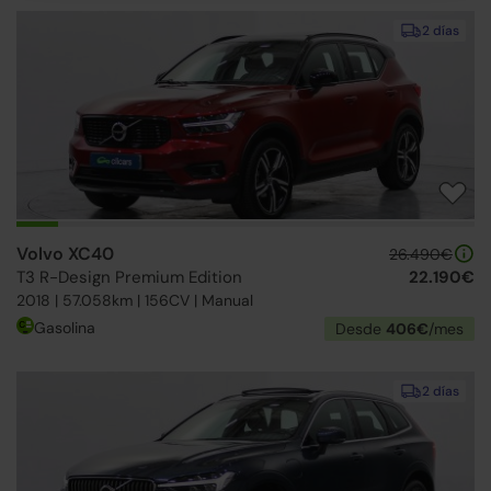
2 días
Volvo XC40
26.490€
T3 R-Design Premium Edition
22.190€
2018 | 57.058km | 156CV | Manual
Gasolina
Desde
406€
/mes
2 días