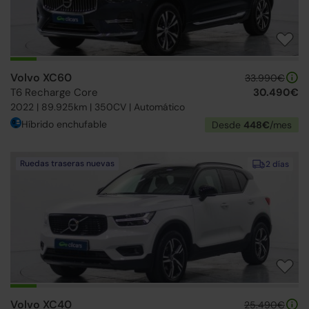
Volvo XC60
33.990€
T6 Recharge Core
30.490€
2022 | 89.925km | 350CV | Automático
Híbrido enchufable
Desde
448€
/mes
Ruedas traseras nuevas
2 días
Volvo XC40
25.490€