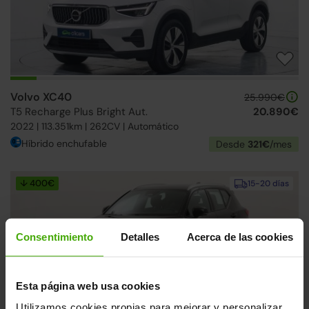
Volvo XC40
25.990€
T5 Recharge Plus Bright Aut.
20.890€
2022 | 113.351km | 262CV | Automático
Híbrido enchufable
Desde
321€
/mes
↓ 400€
15-20 días
Consentimiento
Detalles
Acerca de las cookies
Esta página web usa cookies
Utilizamos cookies propias para mejorar y personalizar