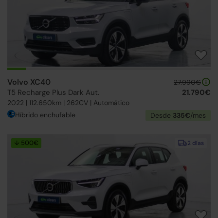
Volvo XC40
27.990€
T5 Recharge Plus Dark Aut.
21.790€
2022 | 112.650km | 262CV | Automático
Híbrido enchufable
Desde
335€
/mes
↓ 500€
2 días