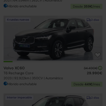
2021 | 64.534km | 262CV | Automático
Híbrido enchufable
Desde
359€
/mes
4 ruedas nuevas
2 días
Volvo XC60
34.490€
T6 Recharge Core
29.990€
2023 | 92.922km | 350CV | Automático
Híbrido enchufable
Desde
441€
/mes
Interior impecable
2 días