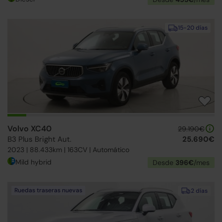
15-20 días
Volvo XC40
29.190€
B3 Plus Bright Aut.
25.690€
2023 | 88.433km | 163CV | Automático
Mild hybrid
Desde
396€
/mes
Ruedas traseras nuevas
2 días