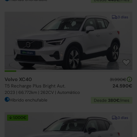
3 días
Volvo XC40
31.990€
T5 Recharge Plus Bright Aut.
24.590€
2023 | 66.772km | 262CV | Automático
Híbrido enchufable
Desde
380€
/mes
↓ 1.000€
3 días