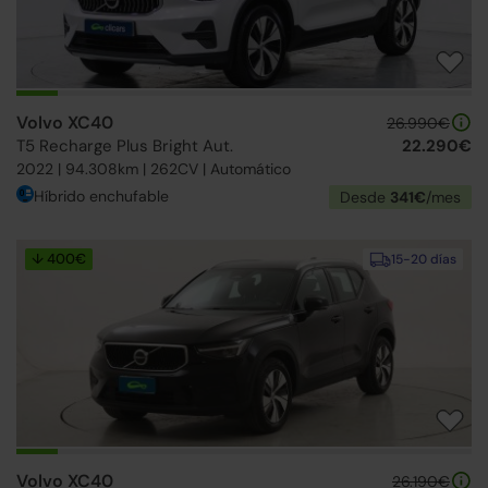
Volvo XC40
26.990€
T5 Recharge Plus Bright Aut.
22.290€
2022 | 94.308km | 262CV | Automático
Híbrido enchufable
Desde
341€
/mes
↓ 400€
15-20 días
Volvo XC40
26.190€