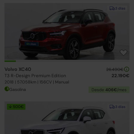
3 días
Volvo XC40
26.490€
T3 R-Design Premium Edition
22.190€
2018 | 57.058km | 156CV | Manual
Gasolina
Desde
406€
/mes
↓ 500€
3 días