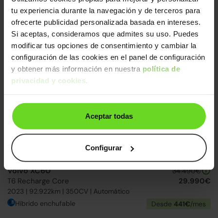
Volvo XC40
tu experiencia durante la navegación y de terceros para
27.990€
T5 Recharge Plus Dark Aut.
21.790€
ofrecerte publicidad personalizada basada en intereses.
2022 | 112.650km | 262CV | Automático
Si aceptas, consideramos que admites su uso. Puedes
Híbrido enchufable
Desde
335€
/mes
modificar tus opciones de consentimiento y cambiar la
configuración de las cookies en el panel de configuración
y obtener más información en nuestra
política de
↓ 1.000€
3 días
privacidad y cookies
.
Aceptar todas
Configurar
Volvo XC60
34.490€
T6 Recharge Core
29.990€
2023 | 92.922km | 350CV | Automático
Híbrido enchufable
Desde
441€
/mes