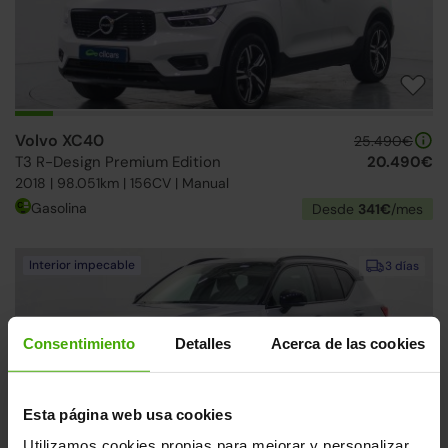
Volvo XC40
25.490€
T3 R-Design Premium Edition
20.490€
2018 | 98.051km | 156CV | Manual
Gasolina
Desde
341€
/mes
Interior impecable
3 días
Consentimiento
Detalles
Acerca de las cookies
Esta página web usa cookies
Utilizamos cookies propias para mejorar y personalizar