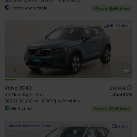
2021 | 64.534km | 262CV | Automático
Híbrido enchufable
Desde
359€
/mes
15-20 días
Volvo XC40
29.190€
B3 Plus Bright Aut.
25.690€
2023 | 88.433km | 163CV | Automático
Mild hybrid
Desde
396€
/mes
Ruedas traseras nuevas
3 días