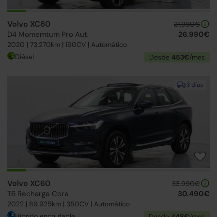
Volvo XC60
31.990€
D4 Momemtum Pro Aut.
26.990€
2020 | 73.270km | 190CV | Automático
Diésel
Desde
453€
/mes
3 días
Volvo XC60
33.990€
T6 Recharge Core
30.490€
2022 | 89.925km | 350CV | Automático
Híbrido enchufable
Desde
448€
/mes