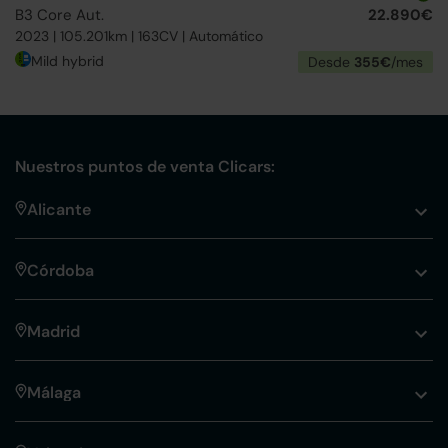
B3 Core Aut.
22.890€
2023 | 105.201km | 163CV | Automático
Mild hybrid
Desde
355€
/mes
Nuestros puntos de venta Clicars:
Alicante
Córdoba
Madrid
Málaga