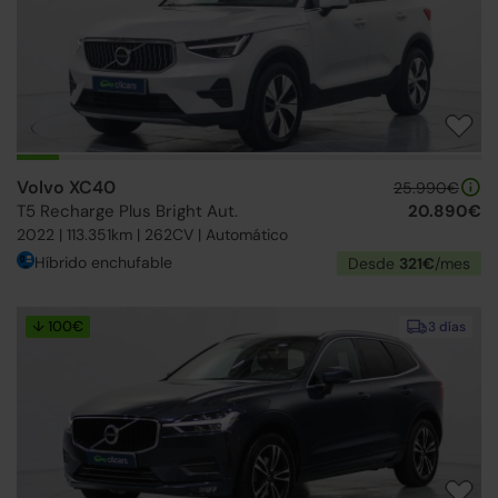
Volvo XC40
25.990€
T5 Recharge Plus Bright Aut.
20.890€
2022 | 113.351km | 262CV | Automático
Híbrido enchufable
Desde
321€
/mes
↓ 100€
3 días