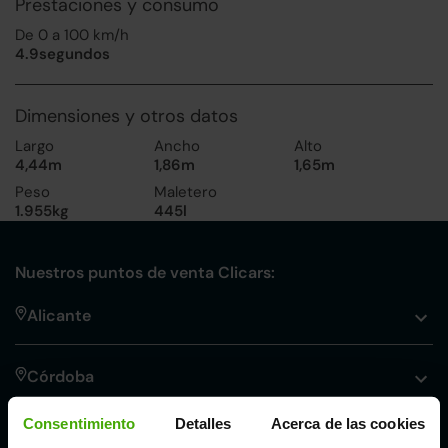
Prestaciones y consumo
De 0 a 100 km/h
4.9segundos
Dimensiones y otros datos
Largo
Ancho
Alto
4,44m
1,86m
1,65m
Peso
Maletero
1.955kg
445l
Nuestros puntos de venta Clicars:
Alicante
Córdoba
Consentimiento
Detalles
Acerca de las cookies
Madrid