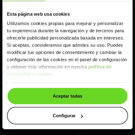
Esta página web usa cookies
Málaga
Utilizamos cookies propias para mejorar y personalizar
tu experiencia durante la navegación y de terceros para
Valencia
ofrecerte publicidad personalizada basada en intereses.
Si aceptas, consideramos que admites su uso. Puedes
Zaragoza
modificar tus opciones de consentimiento y cambiar la
configuración de las cookies en el panel de configuración
y obtener más información en nuestra
política de
Ver Volvo XC40 de segunda mano y ocasión
privacidad y cookies
.
Volvo XC40 de segunda mano y ocasión
Aceptar todas
Coches de
segunda mano y ocasión por
localización
Configurar
Coches de segunda mano y ocasión
ALBACETE
Coches de segunda mano y ocasión
ALICANTE