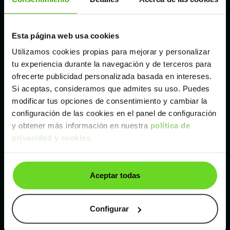
Madrid
Esta página web usa cookies
Málaga
Utilizamos cookies propias para mejorar y personalizar
tu experiencia durante la navegación y de terceros para
ofrecerte publicidad personalizada basada en intereses.
Valencia
Si aceptas, consideramos que admites su uso. Puedes
modificar tus opciones de consentimiento y cambiar la
Zaragoza
configuración de las cookies en el panel de configuración
y obtener más información en nuestra
política de
privacidad y cookies
.
Ver Volvo XC40 de segunda mano y ocasión
Volvo XC40 de segunda mano y ocasión
Aceptar todas
Coches de
segunda mano y ocasión por
localización
Configurar
Coches de segunda mano y ocasión
ALBACETE