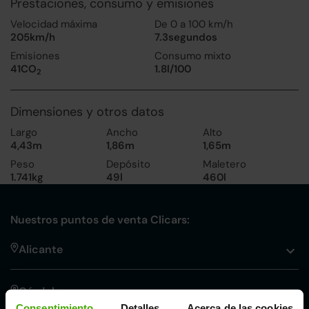
Prestaciones, consumo y emisiones
Velocidad máxima
De 0 a 100 km/h
205km/h
7.3segundos
Emisiones
Consumo mixto
41CO
1.8l/100
2
Dimensiones y otros datos
Largo
Ancho
Alto
4,43m
1,86m
1,65m
Peso
Depósito
Maletero
1.741kg
49l
460l
Nuestros puntos de venta Clicars:
Alicante
Córdoba
Consentimiento
Detalles
Acerca de las cookies