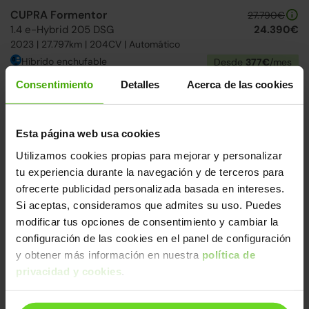
CUPRA Formentor
27.790€
1.4 e-Hybrid 205 DSG
24.390€
2023 | 27.797km | 204CV | Automático
Híbrido enchufable
Desde
377€
/mes
Consentimiento
Detalles
Acerca de las cookies
15-20 días
Esta página web usa cookies
Utilizamos cookies propias para mejorar y personalizar
tu experiencia durante la navegación y de terceros para
ofrecerte publicidad personalizada basada en intereses.
Si aceptas, consideramos que admites su uso. Puedes
modificar tus opciones de consentimiento y cambiar la
configuración de las cookies en el panel de configuración
Skoda Superb
25.290€
y obtener más información en nuestra
política de
Combi 1.4 TSI iV P-HEV Ambition DSG
22.090€
2021 | 42.613km | 218CV | Automático
privacidad y cookies
.
Híbrido enchufable
Desde
359€
/mes