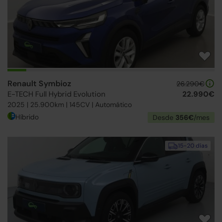
Renault Symbioz
26.290€
E-TECH Full Hybrid Evolution
22.990€
2025 | 25.900km | 145CV | Automático
Híbrido
Desde
356€
/mes
15-20 días