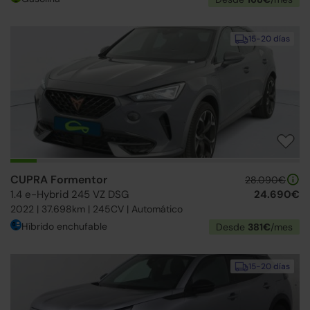
15-20 días
CUPRA Formentor
28.090€
1.4 e-Hybrid 245 VZ DSG
24.690€
2022 | 37.698km | 245CV | Automático
Híbrido enchufable
Desde
381€
/mes
15-20 días