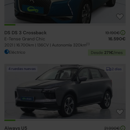
DS DS 3 Crossback
19.190€
E-Tense Grand Chic
16.590€
(1)
2021 | 16.700km | 136CV | Autonomía 320km
Eléctrico
Desde
271€
/mes
4 ruedas nuevas
2 días
Aiways U5
21.990€