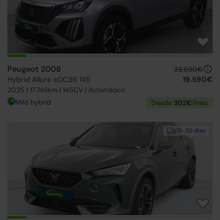
Peugeot 2008
22.590€
Hybrid Allure eDCS6 145
19.590€
2025 | 17.746km | 145CV | Automático
Mild hybrid
Desde
302€
/mes
15-20 días