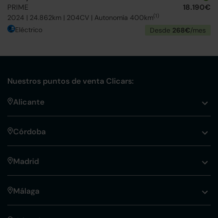
PRIME
18.190€
(1)
2024 | 24.862km | 204CV | Autonomía 400km
Eléctrico
Desde
268€
/mes
Nuestros puntos de venta Clicars:
Alicante
Córdoba
Madrid
Málaga