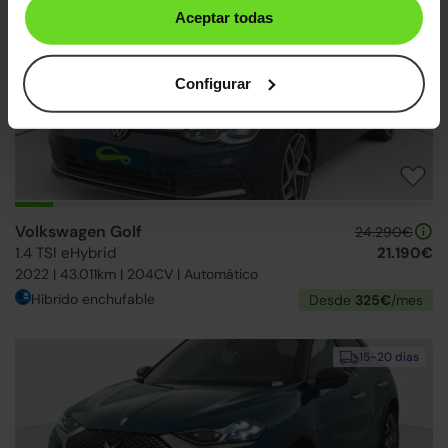
Aceptar todas
15-20 días
Configurar
Volkswagen Golf
24.290€
1.4 TSI eHybrid
21.190€
2022 | 43.011km | 204CV | Automático
Híbrido enchufable
Desde
325€
/mes
15-20 días