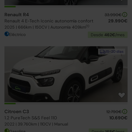
Renault R4
33.990€
Renault 4 E-Tech Iconic autonomía confort
29.990€
(1)
2025 | 666km | 150CV | Autonomía 409km
Eléctrico
Desde
462€
/mes
15-20 días
Citroen C3
12.790€
1.2 PureTech S&S Feel 110
10.690€
2022 | 39.760km | 110CV | Manual
Gasolina
Desde
168€
/mes