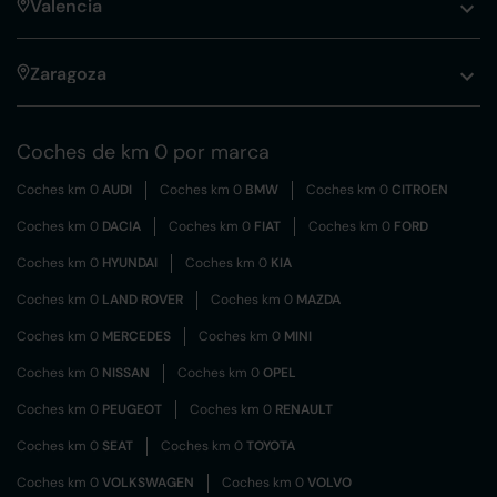
Valencia
Zaragoza
Coches de km 0 por marca
Coches km 0
AUDI
Coches km 0
BMW
Coches km 0
CITROEN
Coches km 0
DACIA
Coches km 0
FIAT
Coches km 0
FORD
Coches km 0
HYUNDAI
Coches km 0
KIA
Coches km 0
LAND ROVER
Coches km 0
MAZDA
Coches km 0
MERCEDES
Coches km 0
MINI
Coches km 0
NISSAN
Coches km 0
OPEL
Coches km 0
PEUGEOT
Coches km 0
RENAULT
Coches km 0
SEAT
Coches km 0
TOYOTA
Coches km 0
VOLKSWAGEN
Coches km 0
VOLVO