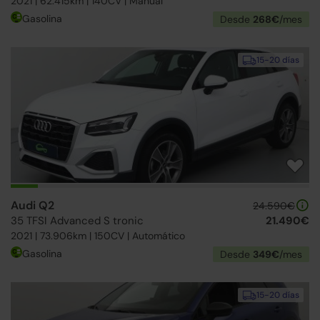
2021 | 62.415km | 140CV | Manual
Gasolina
Desde
268€
/mes
15-20 días
Audi Q2
24.590€
35 TFSI Advanced S tronic
21.490€
2021 | 73.906km | 150CV | Automático
Gasolina
Desde
349€
/mes
15-20 días