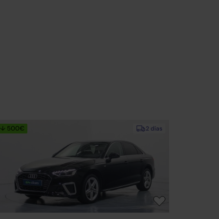
↓ 500€
2 días