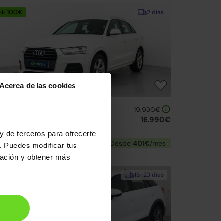
↓ 100€
2 días
Acerca de las cookies
udi Q3
19.990€
4 TFSI CoD Sport edition
16.990€
16 | 101.023km | 150CV | Manual
y de terceros para ofrecerte
Gasolina
Desde
401€
/mes
. Puedes modificar tus
ración y obtener más
15-20 días