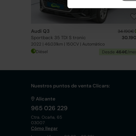
Audi Q3
34.190€
Sportback 35 TDI S tronic
30.19
2022 | 46.031km | 150CV | Automático
Diésel
Desde
464€
/me
Nuestros puntos de venta Clicars:
Alicante
965 026 229
Ctra. Ocaña, 65
03007
Cómo llegar