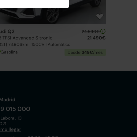
udi Q2
24.590€
5 TFSI Advanced S tronic
21.490€
21 | 73.906km | 150CV | Automático
Gasolina
Desde
349€
/mes
Madrid
19 015 000
 Laboral, 10
021
mo llegar