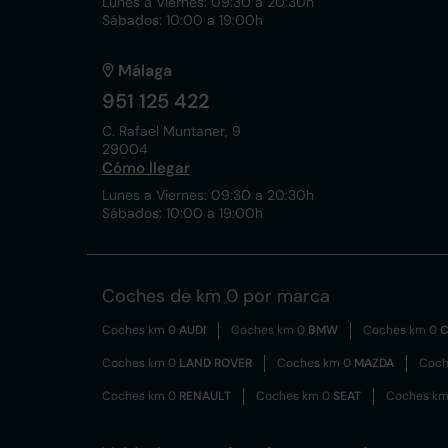
Lunes a Viernes: 09:30 a 20:30h
Sábados: 10:00 a 19:00h
Málaga
951 125 422
C. Rafael Muntaner, 9
29004
Cómo llegar
Lunes a Viernes: 09:30 a 20:30h
Sábados: 10:00 a 19:00h
Coches de km 0 por marca
Coches km 0
AUDI
Coches km 0
BMW
Coches km 0
C
Coches km 0
LAND ROVER
Coches km 0
MAZDA
Coch
Coches km 0
RENAULT
Coches km 0
SEAT
Coches k