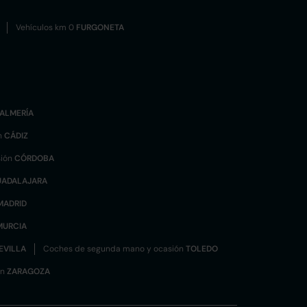
Vehículos km 0
FURGONETA
ALMERÍA
n
CÁDIZ
sión
CÓRDOBA
UADALAJARA
MADRID
MURCIA
EVILLA
Coches de segunda mano y ocasión
TOLEDO
ón
ZARAGOZA