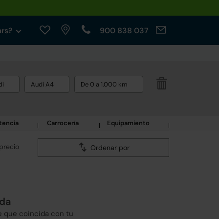
ars?
900 838 037
di
Audi A4
De 0 a 1.000 km
tencia
Carrocería
Equipamiento
precio
Ordenar por
eda
e que coincida con tu