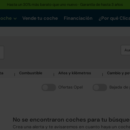
Hasta un 30% más barato que uno nuevo · Garantía de hasta 3 años
coche
Vende tu coche
Financiación
¿Por qué Clic
Au
ta
Combustible
Años y kilómetros
Cambio y po
Ofertas Opel
Bajada de 
No se encontraron coches para tu búsqu
Crea una alerta y te avisaremos en cuanto haya un coch