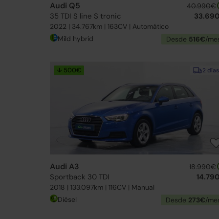
Audi Q5
40.990€
35 TDI S line S tronic
33.69
2022 | 34.767km | 163CV | Automático
Mild hybrid
Desde
516€
/me
↓ 500€
2 días
Audi A3
18.990€
Sportback 30 TDI
14.79
2018 | 133.097km | 116CV | Manual
Diésel
Desde
273€
/me