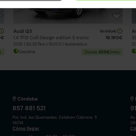
Audi Q3
A
18.990€
0€
1.4 TFSI CoD Design edition S tronic
16.190€
3
2015 | 92.357km | 150CV | Automático
20
Gasolina
s
Desde
455€
/mes
Córdoba
857 881 521
9
Pol. ind. las Quemadas. Esteban Cabrera, 5
Av.
14014
28
Cómo llegar
Có