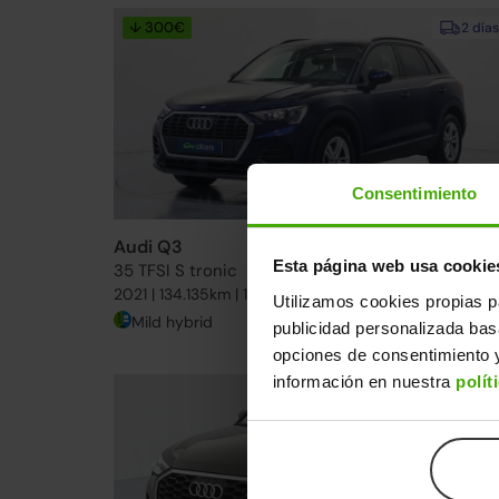
↓ 300€
2 días
Consentimiento
Audi Q3
27.490€
Esta página web usa cookie
35 TFSI S tronic
20.59
2021 | 134.135km | 150CV | Automático
Utilizamos cookies propias p
Mild hybrid
Desde
317€
/me
publicidad personalizada ba
opciones de consentimiento y
información en nuestra
polít
15-20 días