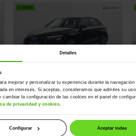
↓ 500€
2 días
Detalles
Audi A3
A
26.990€
s
0€
Sportback 40 TFSIe Advanced S tronic
21.790€
1.
2022 | 109.066km | 204CV | Automático
20
ara mejorar y personalizar tu experiencia durante la navegación 
Híbrido enchufable
s
Desde
335€
/mes
sada en intereses. Si aceptas, consideramos que admites su uso
 cambiar la configuración de las cookies en el panel de configu
ica de privacidad y cookies
.
2 días
Configurar
Aceptar todas