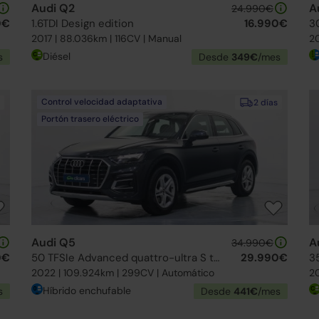
Audi Q2
A
24.990€
0€
1.6TDI Design edition
16.990€
30
2017 | 88.036km | 116CV | Manual
20
Diésel
s
Desde
349€
/mes
Control velocidad adaptativa
2 días
Portón trasero eléctrico
Audi Q5
A
34.990€
0€
50 TFSIe Advanced quattro-ultra S tronic
29.990€
35
2022 | 109.924km | 299CV | Automático
20
Híbrido enchufable
s
Desde
441€
/mes