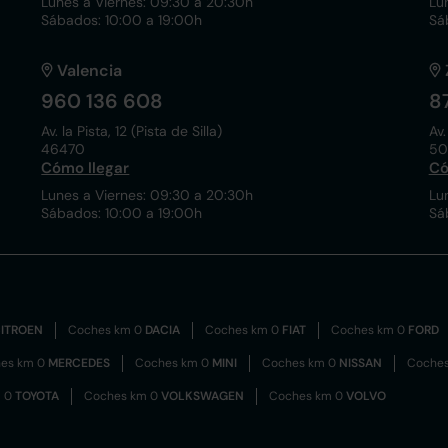
Lunes a Viernes: 09:30 a 20:30h
Lu
Sábados: 10:00 a 19:00h
Sá
Valencia
960 136 608
8
Av. la Pista, 12 (Pista de Silla)
Av.
46470
50
Cómo llegar
Có
Lunes a Viernes: 09:30 a 20:30h
Lu
Sábados: 10:00 a 19:00h
Sá
ITROEN
Coches km 0
DACIA
Coches km 0
FIAT
Coches km 0
FORD
es km 0
MERCEDES
Coches km 0
MINI
Coches km 0
NISSAN
Coche
m 0
TOYOTA
Coches km 0
VOLKSWAGEN
Coches km 0
VOLVO