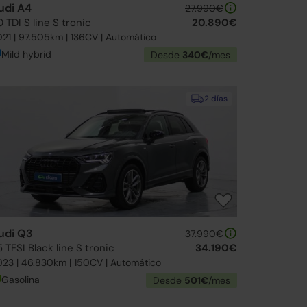
udi A4
27.990€
 TDI S line S tronic
20.890€
21 | 97.505km | 136CV | Automático
Mild hybrid
Desde
340€
/mes
2 días
udi Q3
37.990€
 TFSI Black line S tronic
34.190€
23 | 46.830km | 150CV | Automático
Gasolina
Desde
501€
/mes