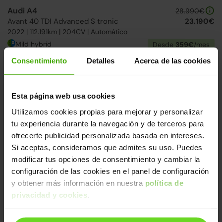
Audi A4
28.990€
Avant 40 TDI Advanced S tronic
23.190€
2022 | 112.191km | 204CV | Automático
Mild hybrid
Desde
359€
/mes
Consentimiento
Detalles
Acerca de las cookies
Ruedas delanteras nuevas
2 días
Faros Led
Esta página web usa cookies
Utilizamos cookies propias para mejorar y personalizar
tu experiencia durante la navegación y de terceros para
ofrecerte publicidad personalizada basada en intereses.
Si aceptas, consideramos que admites su uso. Puedes
modificar tus opciones de consentimiento y cambiar la
configuración de las cookies en el panel de configuración
Audi A3
26.990€
y obtener más información en nuestra
política de
Sportback 40 TFSIe Advanced S tronic
21.790€
2022 | 109.066km | 204CV | Automático
privacidad y cookies
.
Híbrido enchufable
Desde
335€
/mes