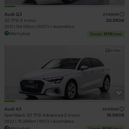
Audi Q3
27.490€
35 TFSI S tronic
20.590€
2021 | 134.135km | 150CV | Automático
Mild hybrid
Desde
317€
/mes
2 días
Audi A3
23.990€
Sportback 30 TFSI Advanced S tronic
19.990€
2022 | 75.388km | 110CV | Automático
Mild hybrid
Desde
307€
/mes