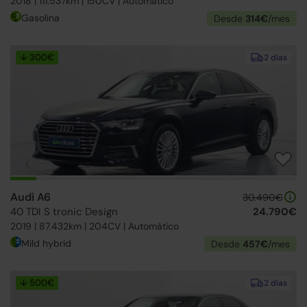
2018 | 111.537km | 150CV | Automático
Gasolina
Desde
314€
/mes
↓ 300€
2 días
Audi A6
30.490€
40 TDI S tronic Design
24.790€
2019 | 87.432km | 204CV | Automático
Mild hybrid
Desde
457€
/mes
↓ 500€
2 días