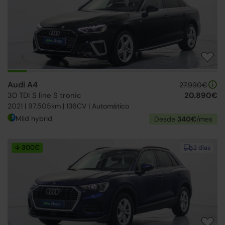
Audi A4
27.990€
30 TDI S line S tronic
20.890€
2021 | 97.505km | 136CV | Automático
Mild hybrid
Desde
340€
/mes
↓ 300€
2 días