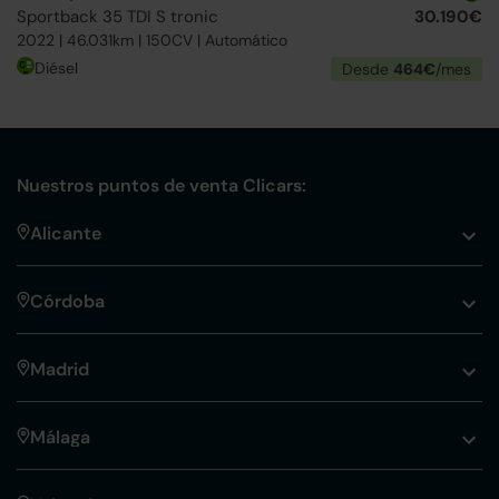
Sportback 35 TDI S tronic
30.190€
2022 | 46.031km | 150CV | Automático
Diésel
Desde
464€
/mes
Nuestros puntos de venta Clicars:
Alicante
Córdoba
Madrid
Málaga