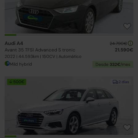
Audi A4
24.790€
Avant 35 TFSI Advanced S tronic
21.590€
2022 | 44.593km | 150CV | Automático
Mild hybrid
Desde
332€
/mes
↓ 500€
2 días