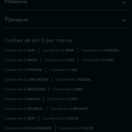
Valencia
Zaragoza
Coches de km 0 por marca
Coches km 0
AUDI
Coches km 0
BMW
Coches km 0
CITROEN
Coches km 0
DACIA
Coches km 0
FIAT
Coches km 0
FORD
Coches km 0
HYUNDAI
Coches km 0
KIA
Coches km 0
LAND ROVER
Coches km 0
MAZDA
Coches km 0
MERCEDES
Coches km 0
MINI
Coches km 0
NISSAN
Coches km 0
OPEL
Coches km 0
PEUGEOT
Coches km 0
RENAULT
Coches km 0
SEAT
Coches km 0
TOYOTA
Coches km 0
VOLKSWAGEN
Coches km 0
VOLVO