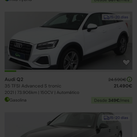
15-20 días
Audi Q2
24.590€
35 TFSI Advanced S tronic
21.490€
2021 | 73.906km | 150CV | Automático
Gasolina
Desde
349€
/mes
15-20 días