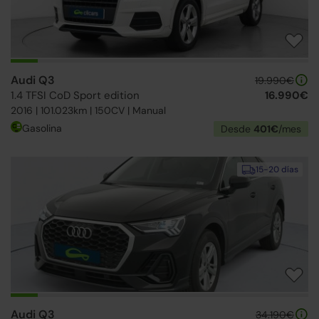
Audi Q3
19.990€
1.4 TFSI CoD Sport edition
16.990€
2016 | 101.023km | 150CV | Manual
Gasolina
Desde
401€
/mes
15-20 días
Audi Q3
34.190€