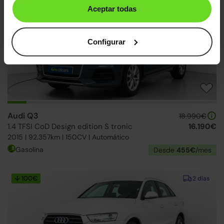
Aceptar todas
Ruedas traseras nuevas
2 días
Configurar
Audi Q3
18.990€
1.4 TFSI CoD Design edition S tronic
16.190€
2015 | 92.357km | 150CV | Automático
Gasolina
Desde
455€
/mes
↓ 100€
2 días