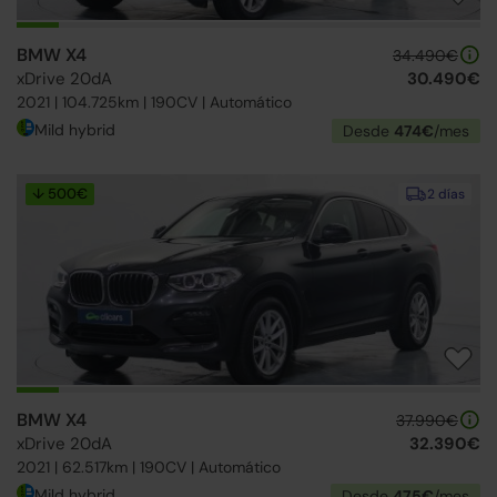
BMW X4
34.490€
xDrive 20dA
30.490€
2021 | 104.725km | 190CV | Automático
Mild hybrid
Desde
474€
/mes
↓ 500€
2 días
BMW X4
37.990€
xDrive 20dA
32.390€
2021 | 62.517km | 190CV | Automático
Mild hybrid
Desde
475€
/mes