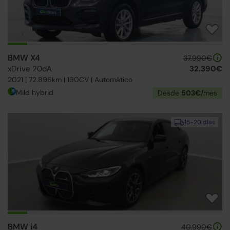
BMW X4
37.990€
xDrive 20dA
32.390€
2021 | 72.896km | 190CV | Automático
Mild hybrid
Desde
503€
/mes
15-20 días
BMW i4
40.990€