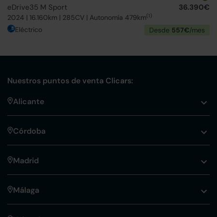
eDrive35 M Sport
36.390€
(1)
2024 | 16.160km | 285CV | Autonomía 479km
Eléctrico
Desde
557€
/mes
Nuestros puntos de venta Clicars:
Alicante
Córdoba
Madrid
Málaga