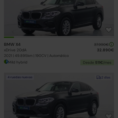
BMW X4
37.990€
xDrive 20dA
32.890€
2021 | 49.895km | 190CV | Automático
Mild hybrid
Desde
511€
/mes
4 ruedas nuevas
2 días