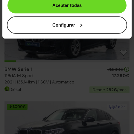
Aceptar todas
2 días
Configurar
BMW Serie 1
21.990€
116dA M Sport
17.290€
2021 | 135.141km | 116CV | Automático
Diésel
Desde
282€
/mes
↓ 1.000€
2 días