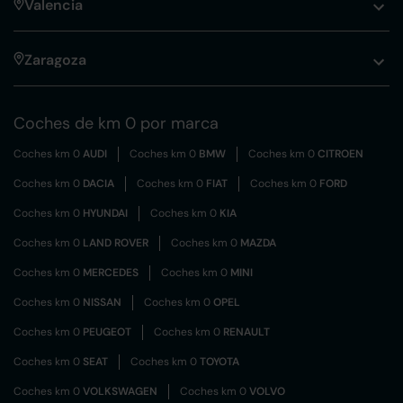
Valencia
Zaragoza
Coches de km 0 por marca
Coches km 0
AUDI
Coches km 0
BMW
Coches km 0
CITROEN
Coches km 0
DACIA
Coches km 0
FIAT
Coches km 0
FORD
Coches km 0
HYUNDAI
Coches km 0
KIA
Coches km 0
LAND ROVER
Coches km 0
MAZDA
Coches km 0
MERCEDES
Coches km 0
MINI
Coches km 0
NISSAN
Coches km 0
OPEL
Coches km 0
PEUGEOT
Coches km 0
RENAULT
Coches km 0
SEAT
Coches km 0
TOYOTA
Coches km 0
VOLKSWAGEN
Coches km 0
VOLVO