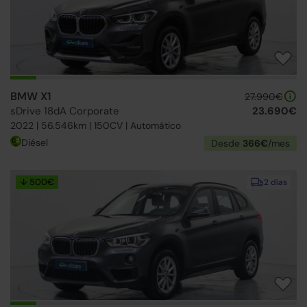
BMW X1
27.990€
sDrive 18dA Corporate
23.690€
2022 | 56.546km | 150CV | Automático
Diésel
Desde
366€
/mes
↓ 500€
2 días