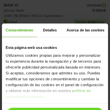
BMW X1
20.990€
sDrive 18dA
17.590€
2018 | 118.185km | 150CV | Automático
Diésel
Desde
324€
/mes
Consentimiento
Detalles
Acerca de las cookies
Exterior e interior impecable
2 días
Esta página web usa cookies
Utilizamos cookies propias para mejorar y personalizar
tu experiencia durante la navegación y de terceros para
ofrecerte publicidad personalizada basada en intereses.
Si aceptas, consideramos que admites su uso. Puedes
modificar tus opciones de consentimiento y cambiar la
configuración de las cookies en el panel de configuración
BMW Serie 1
24.990€
y obtener más información en nuestra
política de
120dA
19.590€
2026 | 97.445km | 190CV | Automático
privacidad y cookies
.
Diésel
Desde
302€
/mes