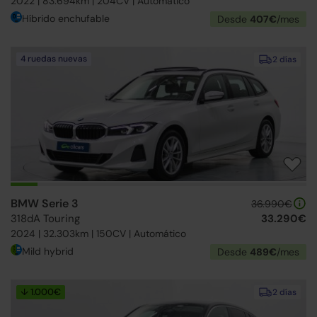
2022 | 83.694km | 204CV | Automático
Híbrido enchufable
Desde
407€
/mes
4 ruedas nuevas
2 días
BMW Serie 3
36.990€
318dA Touring
33.290€
2024 | 32.303km | 150CV | Automático
Mild hybrid
Desde
489€
/mes
↓ 1.000€
2 días