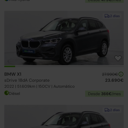
2 días
BMW X1
27.990€
sDrive 18dA Corporate
23.690€
2022 | 51.609km | 150CV | Automático
Diésel
Desde
366€
/mes
2 días