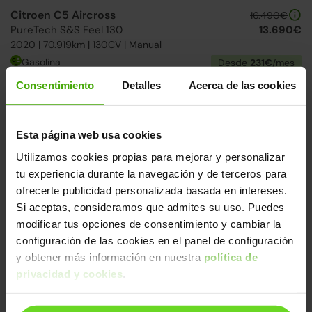
Citroen C5 Aircross
16.490€
PureTech S&S Feel 130
13.690€
2020 | 70.919km | 130CV | Manual
Gasolina
Desde
231€
/mes
Consentimiento
Detalles
Acerca de las cookies
↓ 500€
2 días
Esta página web usa cookies
Utilizamos cookies propias para mejorar y personalizar
tu experiencia durante la navegación y de terceros para
ofrecerte publicidad personalizada basada en intereses.
Si aceptas, consideramos que admites su uso. Puedes
modificar tus opciones de consentimiento y cambiar la
configuración de las cookies en el panel de configuración
Citroen C3
22.990€
y obtener más información en nuestra
política de
ë-C3 Max
18.590€
(1)
2025 | 6km | 113CV | Autonomía 326km
privacidad y cookies
.
Eléctrico
Desde
274€
/mes