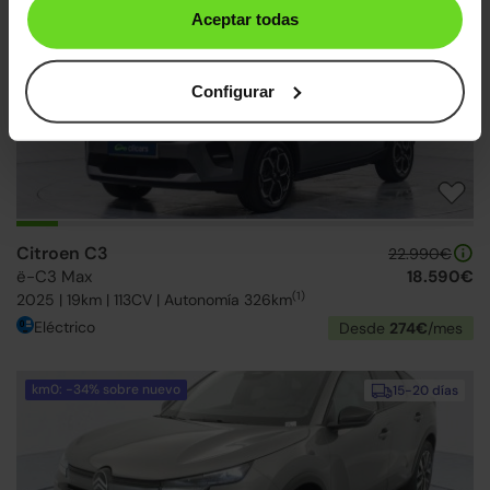
Aceptar todas
↓ 500€
2 días
Configurar
Citroen C3
22.990€
ë-C3 Max
18.590€
(1)
2025 | 19km | 113CV | Autonomía 326km
Eléctrico
Desde
274€
/mes
km0: -34% sobre nuevo
15-20 días