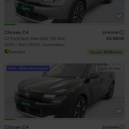
Citroen C4
23.690€
1.2 PureTech Max S&S 130 Aut.
20.590€
2025 | 7km | 130CV | Automático
Gasolina
Desde
317€
/mes
km0: -36% sobre nuevo
15-20 días
Citroen C4
22.890€