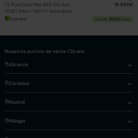
1.2 PureTech Max S&S 130 Aut.
19.890€
2025 | 64km | 130CV | Automático
Gasolina
Desde
306€
/mes
Nuestros puntos de venta Clicars:
Alicante
Córdoba
Madrid
Málaga