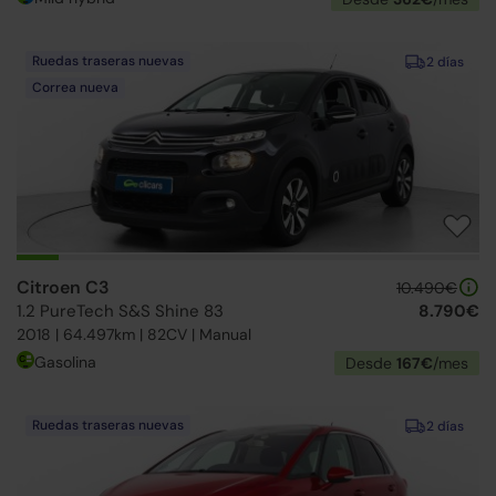
Ruedas traseras nuevas
2 días
Correa nueva
Citroen C3
10.490€
1.2 PureTech S&S Shine 83
8.790€
2018 | 64.497km | 82CV | Manual
Gasolina
Desde
167€
/mes
Ruedas traseras nuevas
2 días