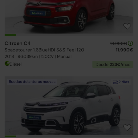
Citroen C4
14.990€
Spacetourer 1.6BlueHDI S&S Feel 120
11.990€
2018 | 96.039km | 120CV | Manual
Diésel
Desde
223€
/mes
Ruedas delanteras nuevas
2 días