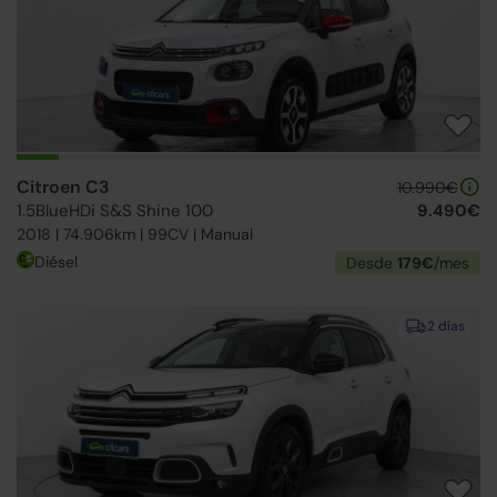
Citroen C3
10.990€
1.5BlueHDi S&S Shine 100
9.490€
2018 | 74.906km | 99CV | Manual
Diésel
Desde
179€
/mes
2 días