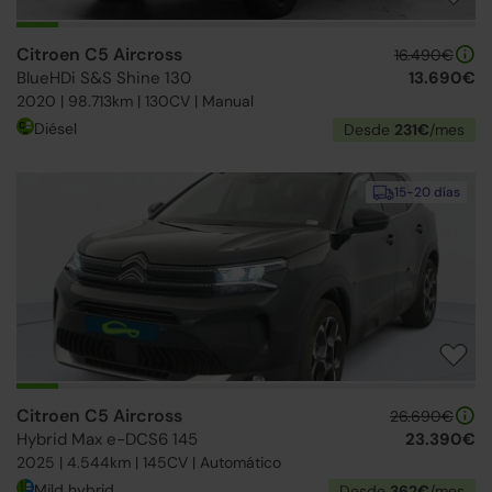
Citroen C5 Aircross
16.490€
BlueHDi S&S Shine 130
13.690€
2020 | 98.713km | 130CV | Manual
Diésel
Desde
231€
/mes
15-20 días
Citroen C5 Aircross
26.690€
Hybrid Max e-DCS6 145
23.390€
2025 | 4.544km | 145CV | Automático
Mild hybrid
Desde
362€
/mes