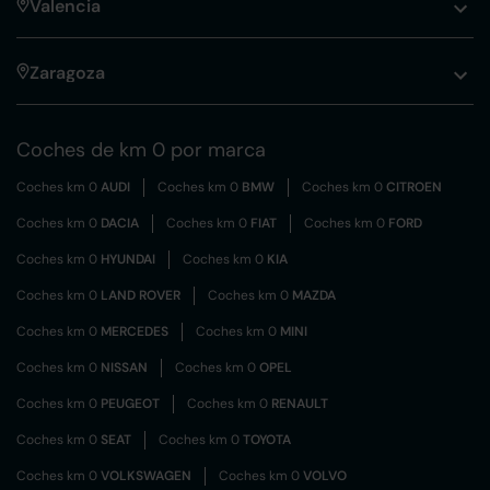
Valencia
Zaragoza
Coches de km 0 por marca
Coches km 0
AUDI
Coches km 0
BMW
Coches km 0
CITROEN
Coches km 0
DACIA
Coches km 0
FIAT
Coches km 0
FORD
Coches km 0
HYUNDAI
Coches km 0
KIA
Coches km 0
LAND ROVER
Coches km 0
MAZDA
Coches km 0
MERCEDES
Coches km 0
MINI
Coches km 0
NISSAN
Coches km 0
OPEL
Coches km 0
PEUGEOT
Coches km 0
RENAULT
Coches km 0
SEAT
Coches km 0
TOYOTA
Coches km 0
VOLKSWAGEN
Coches km 0
VOLVO