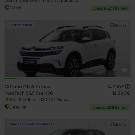
2022 | 109.259km | 115CV | Automático
Diésel
Desde
273€
/mes
Correa nueva
2 días
Citroen C5 Aircross
14.990€
PureTech S&S Feel 130
12.390€
2020 | 84.616km | 130CV | Manual
Gasolina
Desde
209€
/mes
Ruedas delanteras nuevas
2 días