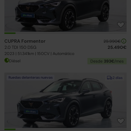
CUPRA Formentor
29.990€
2.0 TDI 150 DSG
25.490€
2023 | 51.341km | 150CV | Automático
Diésel
Desde
393€
/mes
Ruedas delanteras nuevas
2 días