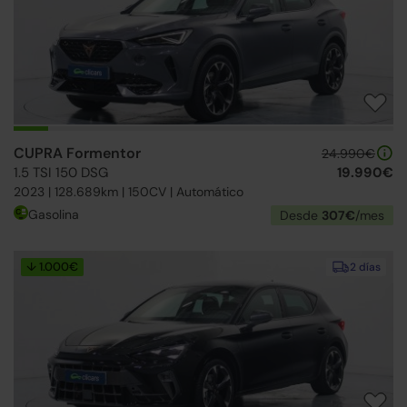
CUPRA Formentor
24.990€
1.5 TSI 150 DSG
19.990€
2023 | 128.689km | 150CV | Automático
Gasolina
Desde
307€
/mes
↓ 1.000€
2 días