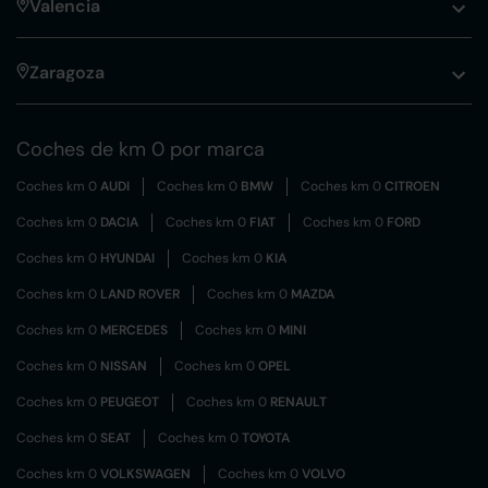
Valencia
Zaragoza
Coches de km 0 por marca
Coches km 0
AUDI
Coches km 0
BMW
Coches km 0
CITROEN
Coches km 0
DACIA
Coches km 0
FIAT
Coches km 0
FORD
Coches km 0
HYUNDAI
Coches km 0
KIA
Coches km 0
LAND ROVER
Coches km 0
MAZDA
Coches km 0
MERCEDES
Coches km 0
MINI
Coches km 0
NISSAN
Coches km 0
OPEL
Coches km 0
PEUGEOT
Coches km 0
RENAULT
Coches km 0
SEAT
Coches km 0
TOYOTA
Coches km 0
VOLKSWAGEN
Coches km 0
VOLVO