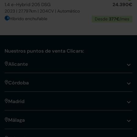
1.4 e-Hybrid 205 DSG
24.390€
2023 | 27.797km | 204CV | Automático
Híbrido enchufable
Desde
377€
/mes
Nuestros puntos de venta Clicars:
Alicante
Córdoba
Madrid
Málaga