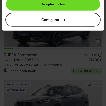
Aceptar todas
Ruedas traseras nuevas
2 días
Sensor ángulo muerto
Configurar
CUPRA Formentor
26.990€
1.4 e-Hybrid 205 DSG
21.790€
2022 | 78.612km | 204CV | Automático
Híbrido enchufable
Desde
335€
/mes
4 ruedas nuevas
2 días
Cámara 360°