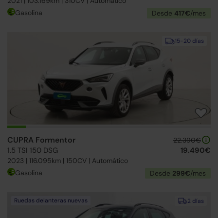
2021 | 103.169km | 310CV | Automático
Gasolina
Desde
417€
/mes
15-20 días
CUPRA Formentor
22.390€
1.5 TSI 150 DSG
19.490€
2023 | 116.095km | 150CV | Automático
Gasolina
Desde
299€
/mes
Ruedas delanteras nuevas
2 días