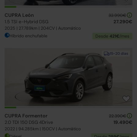
CUPRA León
32.990€
1.5 TSI e-Hybrid DSG
27.290€
2025 | 27.789km | 204CV | Automático
Híbrido enchufable
Desde
421€
/mes
15-20 días
CUPRA Formentor
22.390€
2.0 TDI 150 DSG 4Drive
19.490€
2022 | 94.285km | 150CV | Automático
Diésel
Desde
299€
/mes