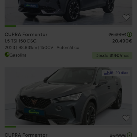
CUPRA Formentor
26.490€
1.5 TSI 150 DSG
20.490€
2023 | 98.831km | 150CV | Automático
Gasolina
Desde
314€
/mes
15-20 días
CUPRA Formentor
27.790€