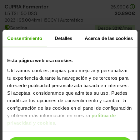
CUPRA Formentor
25.990€
1.5 TSI 150 DSG
20.890€
2023 | 95.004km | 150CV | Automático
Gasolina
Desde
321€
/mes
Consentimiento
Detalles
Acerca de las cookies
↓ 4.000€
2 días
Esta página web usa cookies
Utilizamos cookies propias para mejorar y personalizar
tu experiencia durante la navegación y de terceros para
ofrecerte publicidad personalizada basada en intereses.
Si aceptas, consideramos que admites su uso. Puedes
modificar tus opciones de consentimiento y cambiar la
configuración de las cookies en el panel de configuración
CUPRA León
33.990€
y obtener más información en nuestra
política de
1.5 TSI e-Hybrid DSG
26.390€
2025 | 28.566km | 204CV | Automático
privacidad y cookies
.
Híbrido enchufable
Desde
407€
/mes