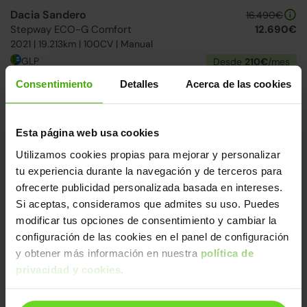
Dacia Sandero
16.490€
Stepway ECO-G Comfort
12.690€
2021 | 19.213km | 100CV | Manual
GLP
Desde
210€
/mes
Consentimiento
Detalles
Acerca de las cookies
↓ 500€
15-20 días
Esta página web usa cookies
Utilizamos cookies propias para mejorar y personalizar
tu experiencia durante la navegación y de terceros para
ofrecerte publicidad personalizada basada en intereses.
Si aceptas, consideramos que admites su uso. Puedes
modificar tus opciones de consentimiento y cambiar la
configuración de las cookies en el panel de configuración
Dacia Spring
12.390€
y obtener más información en nuestra
política de
Electric Comfort Plus 45
10.390€
(1)
2022 | 23.995km | 45CV | Autonomía 230km
privacidad y cookies
.
Eléctrico
Desde
163€
/mes