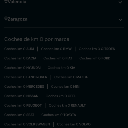
Valencia
Zaragoza
Coches de km 0 por marca
Coches km 0
AUDI
Coches km 0
BMW
Coches km 0
CITROEN
Coches km 0
DACIA
Coches km 0
FIAT
Coches km 0
FORD
Coches km 0
HYUNDAI
Coches km 0
KIA
Coches km 0
LAND ROVER
Coches km 0
MAZDA
Coches km 0
MERCEDES
Coches km 0
MINI
Coches km 0
NISSAN
Coches km 0
OPEL
Coches km 0
PEUGEOT
Coches km 0
RENAULT
Coches km 0
SEAT
Coches km 0
TOYOTA
Coches km 0
VOLKSWAGEN
Coches km 0
VOLVO