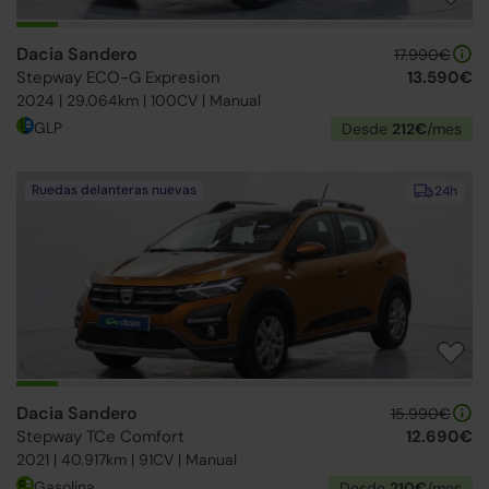
Dacia Sandero
17.990€
Stepway ECO-G Expresion
13.590€
2024 | 29.064km | 100CV | Manual
GLP
Desde
212€
/mes
Ruedas delanteras nuevas
24h
Dacia Sandero
15.990€
Stepway TCe Comfort
12.690€
2021 | 40.917km | 91CV | Manual
Gasolina
Desde
210€
/mes