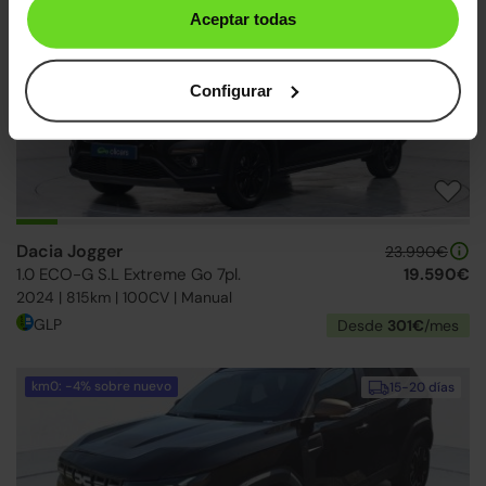
Aceptar todas
↓ 500€
24h
Configurar
Dacia Jogger
23.990€
1.0 ECO-G S.L Extreme Go 7pl.
19.590€
2024 | 815km | 100CV | Manual
GLP
Desde
301€
/mes
km0: -4% sobre nuevo
15-20 días