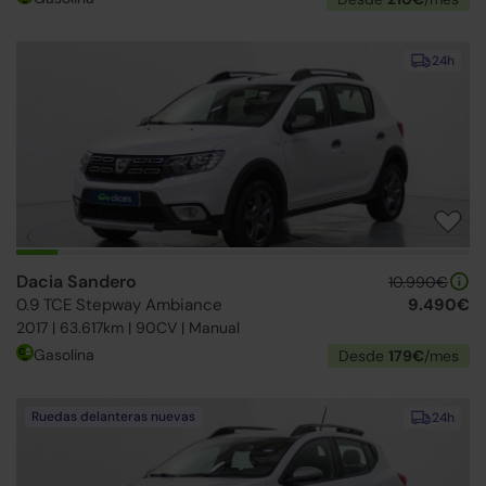
24h
Dacia Sandero
10.990€
0.9 TCE Stepway Ambiance
9.490€
2017 | 63.617km | 90CV | Manual
Gasolina
Desde
179€
/mes
Ruedas delanteras nuevas
24h