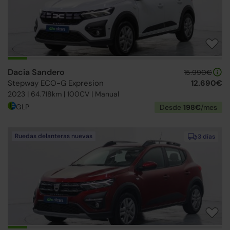
Dacia Sandero
15.990€
Stepway ECO-G Expresion
12.690€
2023 | 64.718km | 100CV | Manual
GLP
Desde
198€
/mes
Ruedas delanteras nuevas
3 días