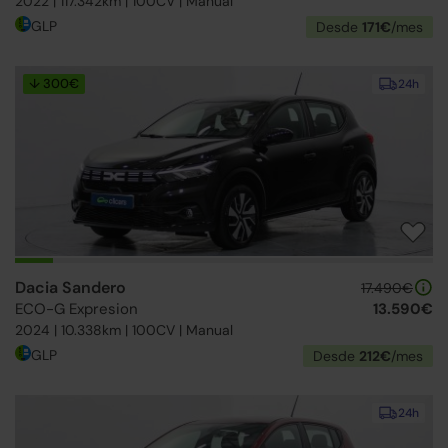
2022 | 117.342km | 100CV | Manual
GLP
Desde
171€
/mes
↓ 300€
24h
Dacia Sandero
17.490€
ECO-G Expresion
13.590€
2024 | 10.338km | 100CV | Manual
GLP
Desde
212€
/mes
24h