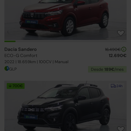
Dacia Sandero
16.490€
ECO-G Comfort
12.690€
2022 | 18.659km | 100CV | Manual
GLP
Desde
189€
/mes
↓ 700€
24h