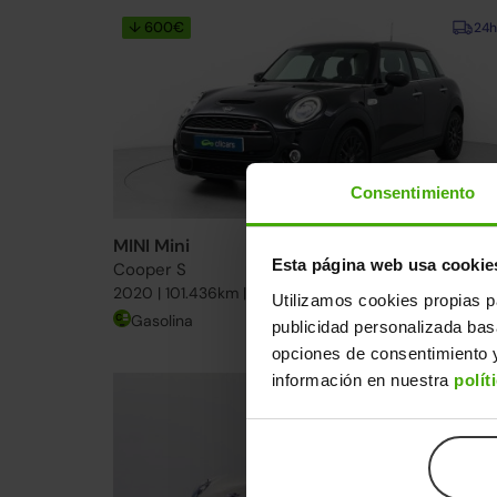
↓ 600€
24h
Consentimiento
MINI Mini
23.490€
Esta página web usa cookie
Cooper S
16.99
2020 | 101.436km | 192CV | Manual
Utilizamos cookies propias p
Gasolina
Desde
285€
/me
publicidad personalizada ba
opciones de consentimiento y
información en nuestra
polít
24h