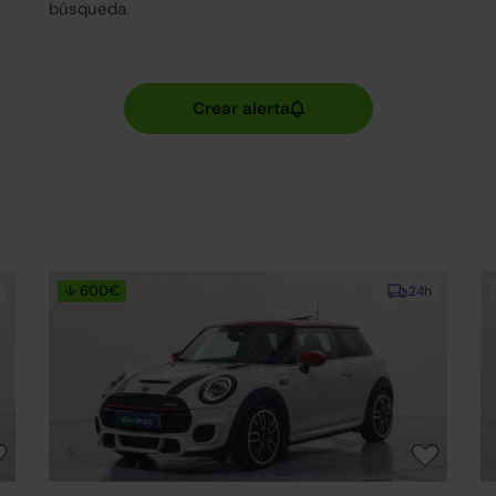
búsqueda.
↓ 600€
24h