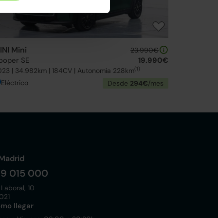
INI Mini
23.990€
ooper SE
19.990€
(1)
023 | 34.982km | 184CV | Autonomía 228km
Eléctrico
Desde
294€
/mes
Madrid
19 015 000
 Laboral, 10
021
mo llegar