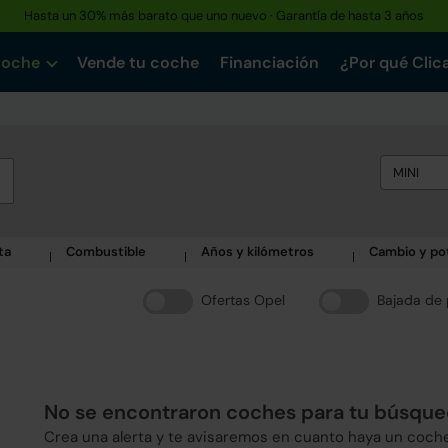
Hasta un 30% más barato que uno nuevo · Garantía de hasta 3 años
Reserva tu coche hoy · Entrega en 24h a domicilio
coche
Vende tu coche
Financiación
¿Por qué Clic
MINI
ta
Combustible
Años y kilómetros
Cambio y po
Ofertas Opel
Bajada de 
No se encontraron coches para tu búsqu
Crea una alerta y te avisaremos en cuanto haya un coch