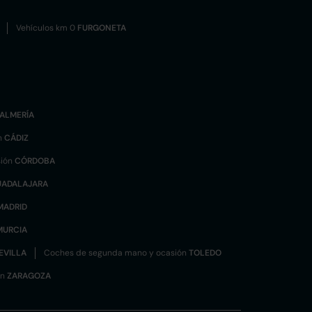
Vehículos km 0
FURGONETA
ALMERÍA
n
CÁDIZ
sión
CÓRDOBA
UADALAJARA
MADRID
MURCIA
EVILLA
Coches de segunda mano y ocasión
TOLEDO
ón
ZARAGOZA