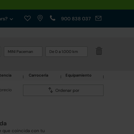
ars?
900 838 037
MINI Paceman
De 0 a 1.000 km
tencia
Carrocería
Equipamiento
precio
Ordenar por
eda
e que coincida con tu