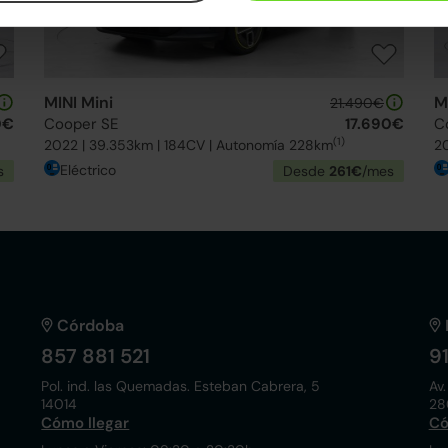
MINI Mini
M
21.490€
0€
Cooper SE
17.690€
C
(1)
2022 | 39.353km | 184CV | Autonomía 228km
2
Eléctrico
s
Desde
261€
/mes
Córdoba
857 881 521
9
Pol. ind. las Quemadas. Esteban Cabrera, 5
Av.
14014
28
Cómo llegar
Có