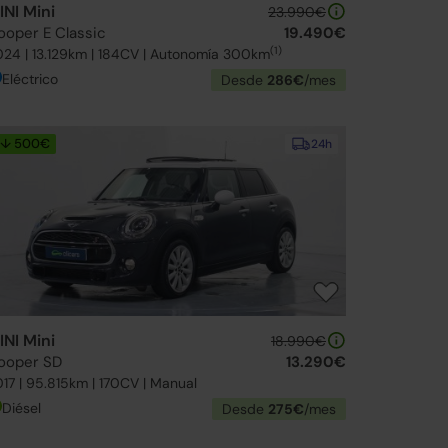
INI Mini
23.990€
ooper E Classic
19.490€
(1)
24 | 13.129km | 184CV | Autonomía 300km
Eléctrico
Desde
286€
/mes
↓ 500€
24h
INI Mini
18.990€
ooper SD
13.290€
17 | 95.815km | 170CV | Manual
Diésel
Desde
275€
/mes