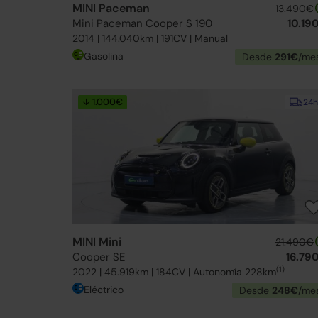
MINI Paceman
13.490€
Mini Paceman Cooper S 190
10.19
2014 | 144.040km | 191CV | Manual
Gasolina
Desde
291€
/me
↓ 1.000€
24h
MINI Mini
21.490€
Cooper SE
16.79
(1)
2022 | 45.919km | 184CV | Autonomía 228km
Eléctrico
Desde
248€
/me