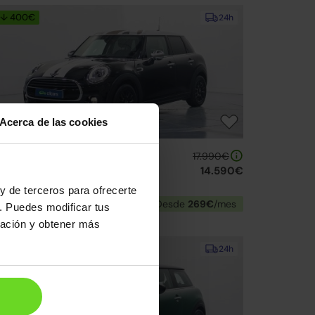
↓ 400€
24h
Acerca de las cookies
INI Mini
17.990€
ooper
14.590€
18 | 50.977km | 136CV | Manual
y de terceros para ofrecerte
Gasolina
Desde
269€
/mes
. Puedes modificar tus
ración y obtener más
24h