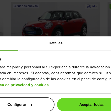
4 ruedas nuevas
24h
Detalles
MINI Mini
M
14.490€
s
0€
One
12.090€
C
2017 | 77.406km | 102CV | Manual
20
ara mejorar y personalizar tu experiencia durante la navegación 
Gasolina
s
Desde
225€
/mes
sada en intereses. Si aceptas, consideramos que admites su uso
 cambiar la configuración de las cookies en el panel de configu
ica de privacidad y cookies
.
4 ruedas nuevas
24h
Configurar
Aceptar todas