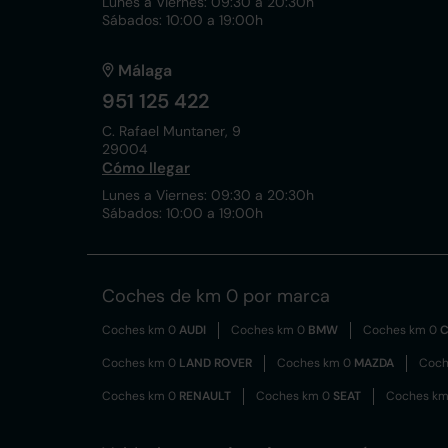
Lunes a Viernes: 09:30 a 20:30h
Sábados: 10:00 a 19:00h
Málaga
951 125 422
C. Rafael Muntaner, 9
29004
Cómo llegar
Lunes a Viernes: 09:30 a 20:30h
Sábados: 10:00 a 19:00h
Coches de km 0 por marca
Coches km 0
AUDI
Coches km 0
BMW
Coches km 0
C
Coches km 0
LAND ROVER
Coches km 0
MAZDA
Coch
Coches km 0
RENAULT
Coches km 0
SEAT
Coches k