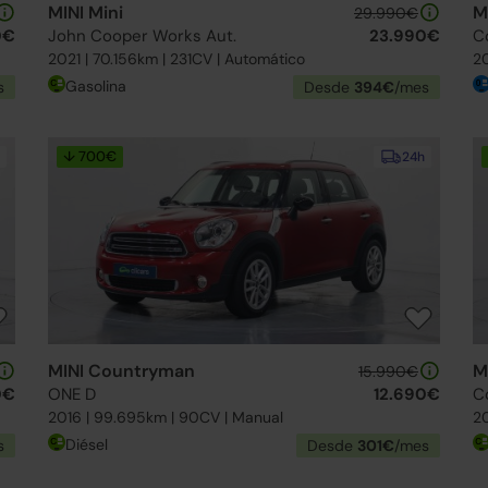
MINI Mini
M
29.990€
0€
John Cooper Works Aut.
23.990€
C
2021 | 70.156km | 231CV | Automático
20
Gasolina
s
Desde
394€
/mes
↓ 700€
24h
MINI Countryman
M
15.990€
0€
ONE D
12.690€
C
2016 | 99.695km | 90CV | Manual
20
Diésel
s
Desde
301€
/mes