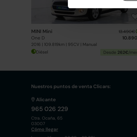
MINI Mini
13.490€
One D
10.89
2016 | 109.819km | 95CV | Manual
Diésel
Desde
262€
/me
Nuestros puntos de venta Clicars:
Alicante
965 026 229
Ctra. Ocaña, 65
03007
Cómo llegar