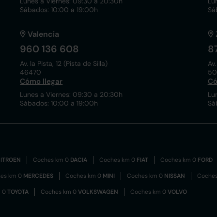
Lunes a Viernes: 09:30 a 20:30h
Lu
Sábados: 10:00 a 19:00h
Sá
Valencia
960 136 608
8
Av. la Pista, 12 (Pista de Silla)
Av.
46470
50
Cómo llegar
Có
Lunes a Viernes: 09:30 a 20:30h
Lu
Sábados: 10:00 a 19:00h
Sá
ITROEN
Coches km 0
DACIA
Coches km 0
FIAT
Coches km 0
FORD
es km 0
MERCEDES
Coches km 0
MINI
Coches km 0
NISSAN
Coche
m 0
TOYOTA
Coches km 0
VOLKSWAGEN
Coches km 0
VOLVO