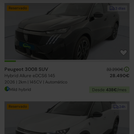
Reservado
3 días
Peugeot 3008 SUV
32.290€
Hybrid Allure eDCS6 145
28.490€
2026 | 2km | 145CV | Automático
Mild hybrid
Desde
438€
/mes
Reservado
24h