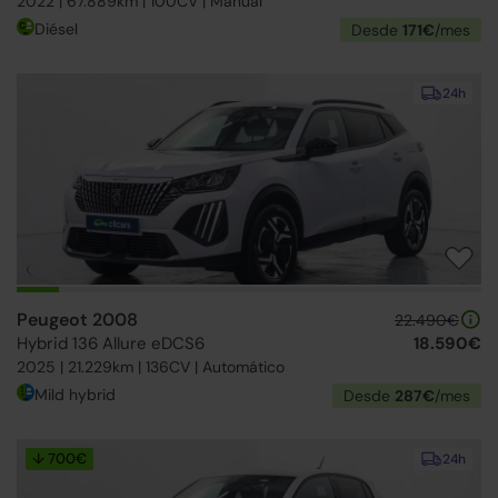
2022 | 67.889km | 100CV | Manual
Diésel
Desde
171€
/mes
24h
Peugeot 2008
22.490€
Hybrid 136 Allure eDCS6
18.590€
2025 | 21.229km | 136CV | Automático
Mild hybrid
Desde
287€
/mes
↓ 700€
24h