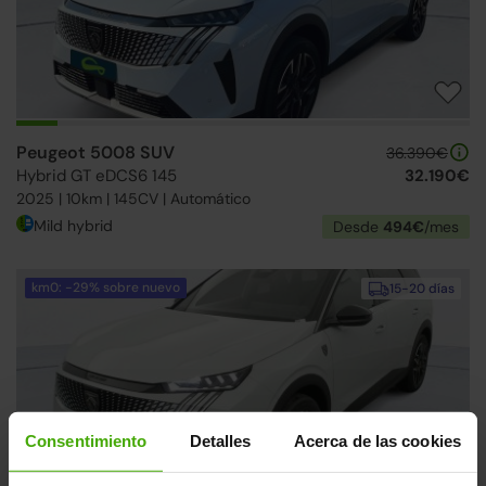
Peugeot 5008 SUV
36.390€
Hybrid GT eDCS6 145
32.190€
2025 | 10km | 145CV | Automático
Mild hybrid
Desde
494€
/mes
km0: -29% sobre nuevo
15-20 días
Consentimiento
Detalles
Acerca de las cookies