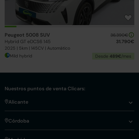
Peugeot 5008 SUV
36.390€
Hybrid GT eDCS6 145
31.790€
2025 | 5km | 145CV | Automático
Mild hybrid
Desde
489€
/mes
Nuestros puntos de venta Clicars:
Alicante
Córdoba