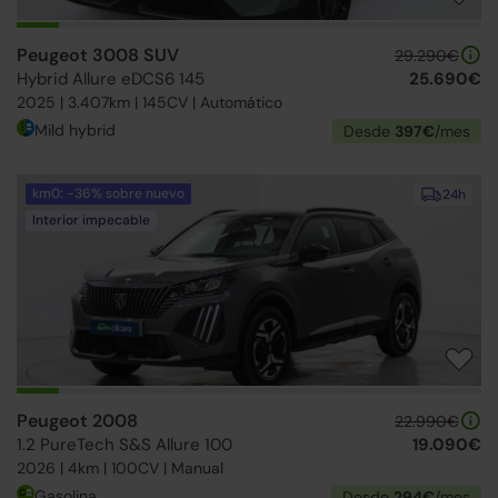
Peugeot 3008 SUV
29.290€
Hybrid Allure eDCS6 145
25.690€
2025 | 3.407km | 145CV | Automático
Mild hybrid
Desde
397€
/mes
km0: -36% sobre nuevo
24h
Interior impecable
Peugeot 2008
22.990€
1.2 PureTech S&S Allure 100
19.090€
2026 | 4km | 100CV | Manual
Gasolina
Desde
294€
/mes