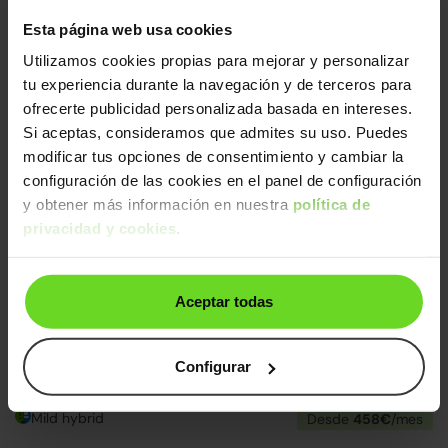
Peugeot 5008 SUV
37.390€
Esta página web usa cookies
Hybrid GT eDCS6 145
33.090€
Utilizamos cookies propias para mejorar y personalizar
2025 | 10km | 145CV | Automático
tu experiencia durante la navegación y de terceros para
Mild hybrid
Desde
508€
/mes
ofrecerte publicidad personalizada basada en intereses.
Si aceptas, consideramos que admites su uso. Puedes
km0: -33% sobre nuevo
15-20 días
modificar tus opciones de consentimiento y cambiar la
configuración de las cookies en el panel de configuración
y obtener más información en nuestra
política de
privacidad y cookies
.
Aceptar todas
Peugeot 3008 SUV
33.690€
Configurar
Hybrid GT eDCS6 145
29.690€
2025 | 4km | 145CV | Automático
Mild hybrid
Desde
458€
/mes