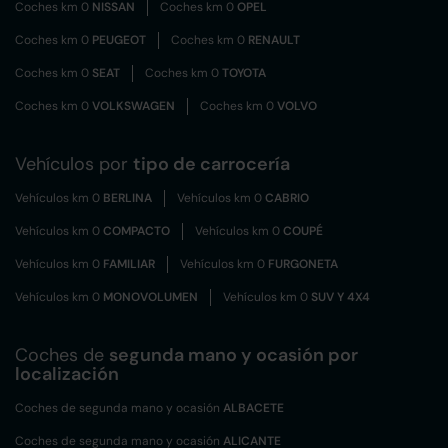
Coches km 0
NISSAN
Coches km 0
OPEL
Coches km 0
PEUGEOT
Coches km 0
RENAULT
Coches km 0
SEAT
Coches km 0
TOYOTA
Coches km 0
VOLKSWAGEN
Coches km 0
VOLVO
Vehículos por
tipo de carrocería
Vehículos km 0
BERLINA
Vehículos km 0
CABRIO
Vehículos km 0
COMPACTO
Vehículos km 0
COUPÉ
Vehículos km 0
FAMILIAR
Vehículos km 0
FURGONETA
Vehículos km 0
MONOVOLUMEN
Vehículos km 0
SUV Y 4X4
Coches de
segunda mano y ocasión por
localización
Coches de segunda mano y ocasión
ALBACETE
Coches de segunda mano y ocasión
ALICANTE