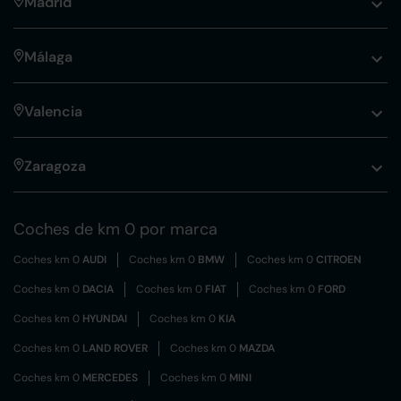
Madrid
Málaga
Valencia
Zaragoza
Coches de km 0 por marca
Coches km 0
AUDI
Coches km 0
BMW
Coches km 0
CITROEN
Coches km 0
DACIA
Coches km 0
FIAT
Coches km 0
FORD
Coches km 0
HYUNDAI
Coches km 0
KIA
Coches km 0
LAND ROVER
Coches km 0
MAZDA
Coches km 0
MERCEDES
Coches km 0
MINI