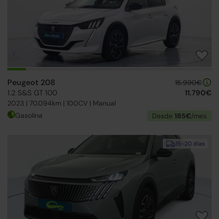
Peugeot 208
15.990€
1.2 S&S GT 100
11.790€
2023 | 70.094km | 100CV | Manual
Gasolina
Desde
185€
/mes
15-20 días