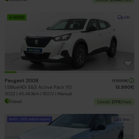
↓ 600€
24h
Peugeot 2008
17.990€
1.5BlueHDi S&S Active Pack 110
13.990€
2022 | 45.463km | 110CV | Manual
Diésel
Desde
217€
/mes
km0: -31% sobre nuevo
3 días