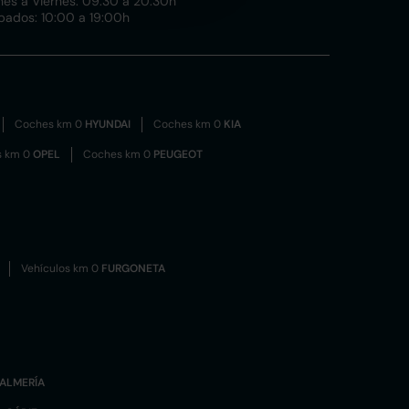
nes a Viernes: 09:30 a 20:30h
bados: 10:00 a 19:00h
Coches km 0
HYUNDAI
Coches km 0
KIA
s km 0
OPEL
Coches km 0
PEUGEOT
Vehículos km 0
FURGONETA
ALMERÍA