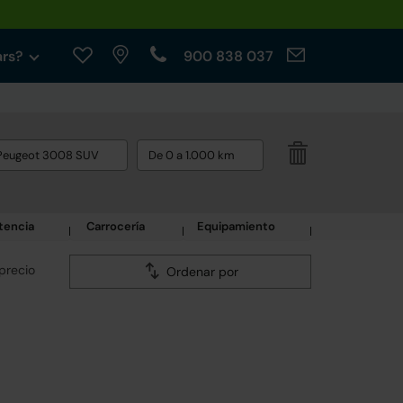
ars?
900 838 037
Peugeot 3008 SUV
De 0 a 1.000 km
tencia
Carrocería
Equipamiento
precio
Ordenar por