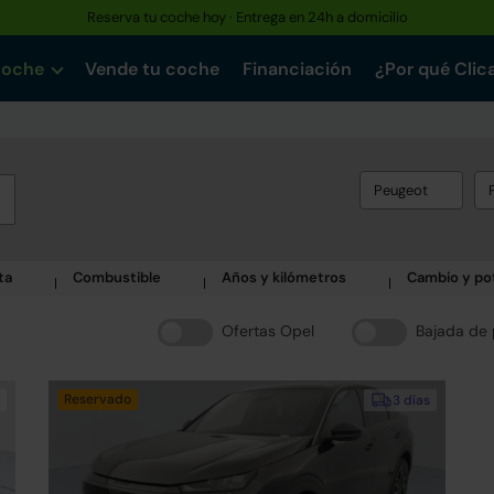
Reserva tu coche hoy · Entrega en 24h a domicilio
coche
Vende tu coche
Financiación
¿Por qué Clic
Peugeot
ta
Combustible
Años y kilómetros
Cambio y po
Ofertas Opel
Bajada de 
Reservado
3 días