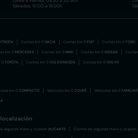
Lunes a Viernes: 09:30 a 20:30h
Lu
Sábados: 10:00 a 19:00h
Sá
ITROEN
Coches km 0
DACIA
Coches km 0
FIAT
Coches km 0
FORD
es km 0
MERCEDES
Coches km 0
MINI
Coches km 0
NISSAN
Coche
m 0
TOYOTA
Coches km 0
VOLKSWAGEN
Coches km 0
VOLVO
culos km 0
COMPACTO
Vehículos km 0
COUPÉ
Vehículos km 0
FAMILIAR
X4
localización
e segunda mano y ocasión
ALICANTE
Coches de segunda mano y ocasión