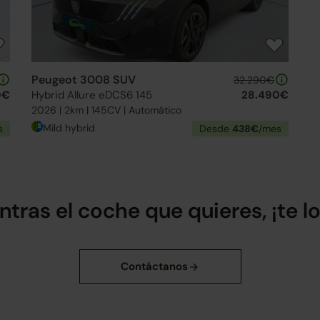
Peugeot 3008 SUV
32.290€
0€
Hybrid Allure eDCS6 145
28.490€
2026 | 2km | 145CV | Automático
Mild hybrid
s
Desde
438€
/mes
ntras el coche que quieres, ¡te 