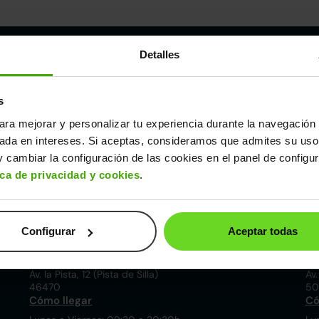
Detalles
Córdoba
s
857 881 521
9
ara mejorar y personalizar tu experiencia durante la navegación 
Pol. ind. las Quemadas. Esteban Cabrera, 5
Av.
sada en intereses. Si aceptas, consideramos que admites su uso
14014
28
 cambiar la configuración de las cookies en el panel de configu
Cómo llegar
Có
ica de privacidad y cookies
.
Lunes a Viernes: 09:30 a 20:30h
Lu
Sábados: 10:00 a 19:00h
Sá
Valencia
Configurar
Aceptar todas
960 136 608
8
Av. la Pista, 12 (Pista de Silla)
Av.
46470
50
Cómo llegar
Có