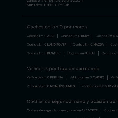
Lunes a Viernes: 09:30 a 20:30h
Sábados: 10:00 a 19:00h
Coches de km 0 por marca
Coches km 0
AUDI
Coches km 0
BMW
Coches km 0
C
Coches km 0
LAND ROVER
Coches km 0
MAZDA
Coch
Coches km 0
RENAULT
Coches km 0
SEAT
Coches k
Vehículos por
tipo de carrocería
Vehículos km 0
BERLINA
Vehículos km 0
CABRIO
Vehí
Vehículos km 0
MONOVOLUMEN
Vehículos km 0
SUV Y 4
Coches de
segunda mano y ocasión por 
Coches de segunda mano y ocasión
ALBACETE
Coches d