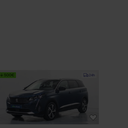
↓ 500€
24h