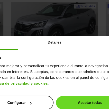
15-20 días
Detalles
Peugeot 2008
P
22.590€
s
0€
Hybrid Allure eDCS6 145
19.590€
1
2025 | 17.746km | 145CV | Automático
20
ara mejorar y personalizar tu experiencia durante la navegación 
Mild hybrid
s
Desde
302€
/mes
sada en intereses. Si aceptas, consideramos que admites su uso
 cambiar la configuración de las cookies en el panel de configu
ica de privacidad y cookies
.
Reservado
2 días
Configurar
Aceptar todas