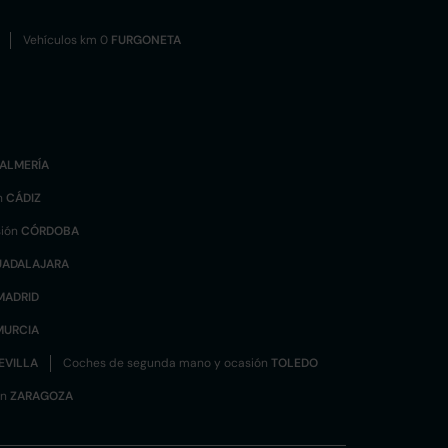
Vehículos km 0
FURGONETA
ALMERÍA
n
CÁDIZ
sión
CÓRDOBA
UADALAJARA
MADRID
MURCIA
EVILLA
Coches de segunda mano y ocasión
TOLEDO
ón
ZARAGOZA