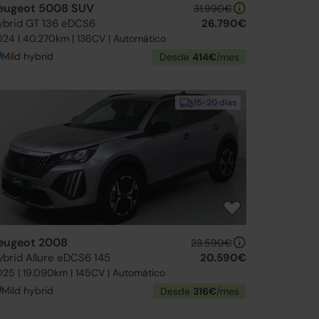
eugeot 5008 SUV
31.990€
ybrid GT 136 eDCS6
26.790€
24 | 40.270km | 136CV | Automático
Mild hybrid
Desde
414€
/mes
15-20 días
eugeot 2008
23.590€
ybrid Allure eDCS6 145
20.590€
25 | 19.090km | 145CV | Automático
Mild hybrid
Desde
316€
/mes