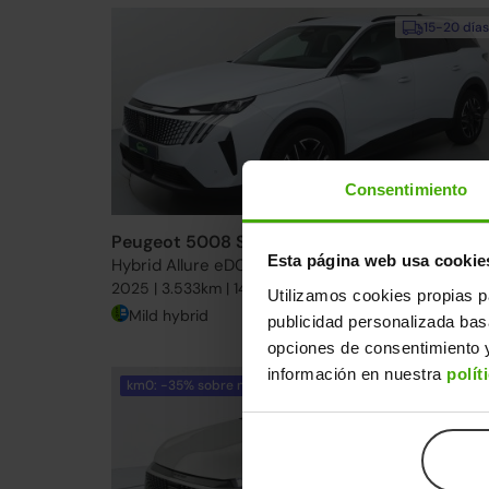
15-20 días
Consentimiento
Peugeot 5008 SUV
31.990€
Esta página web usa cookie
Hybrid Allure eDCS6 145
28.19
2025 | 3.533km | 145CV | Automático
Utilizamos cookies propias p
Mild hybrid
Desde
434€
/me
publicidad personalizada ba
opciones de consentimiento y
información en nuestra
polít
km0: -35% sobre nuevo
15-20 días