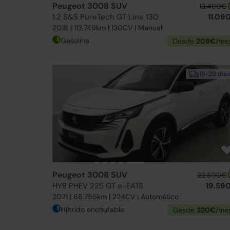
Peugeot 3008 SUV
13.490€
1.2 S&S PureTech GT Line 130
11.09
2018 | 113.749km | 130CV | Manual
Gasolina
Desde
208€
/me
15-20 días
Peugeot 3008 SUV
22.590€
HYB PHEV 225 GT e-EAT8
19.59
2021 | 68.755km | 224CV | Automático
Híbrido enchufable
Desde
320€
/me