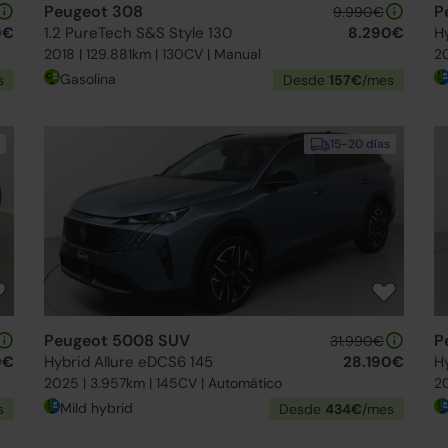
Peugeot 308
P
9.990€
0€
1.2 PureTech S&S Style 130
8.290€
H
2018 | 129.881km | 130CV | Manual
20
Gasolina
s
Desde
157€
/mes
15-20 días
Peugeot 5008 SUV
P
31.990€
0€
Hybrid Allure eDCS6 145
28.190€
H
2025 | 3.957km | 145CV | Automático
20
Mild hybrid
s
Desde
434€
/mes