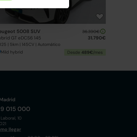
eugeot 5008 SUV
36.390€
ybrid GT eDCS6 145
31.790€
25 | 5km | 145CV | Automático
Mild hybrid
Desde
489€
/mes
Madrid
19 015 000
 Laboral, 10
021
mo llegar