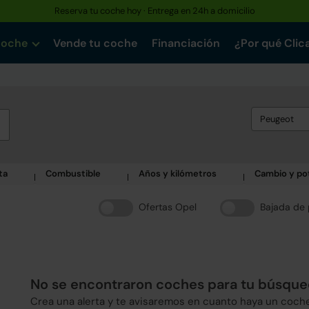
Reserva tu coche hoy · Entrega en 24h a domicilio
coche
Vende tu coche
Financiación
¿Por qué Clic
Peugeot
ta
Combustible
Años y kilómetros
Cambio y po
Ofertas Opel
Bajada de 
No se encontraron coches para tu búsqu
Crea una alerta y te avisaremos en cuanto haya un coch