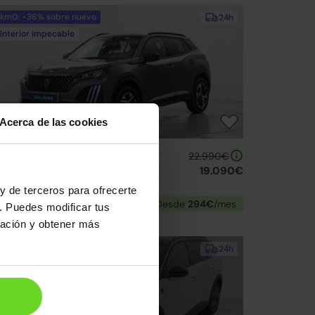
km0: -36% sobre nuevo
24h
Interior impecable
Acerca de las cookies
eugeot 2008
22.990€
.2 PureTech S&S Allure 100
19.090€
26 | 4km | 100CV | Manual
y de terceros para ofrecerte
Gasolina
Desde
294€
/mes
. Puedes modificar tus
ración y obtener más
Reservado
24h