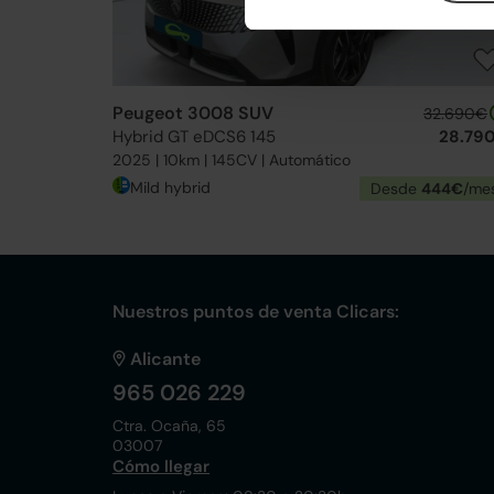
Peugeot 3008 SUV
32.690€
Hybrid GT eDCS6 145
28.79
2025 | 10km | 145CV | Automático
Mild hybrid
Desde
444€
/me
Nuestros puntos de venta Clicars:
Alicante
965 026 229
Ctra. Ocaña, 65
03007
Cómo llegar