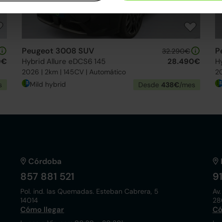
Peugeot 3008 SUV
P
32.290€
0€
Hybrid Allure eDCS6 145
28.490€
H
2026 | 2km | 145CV | Automático
20
Mild hybrid
s
Desde
438€
/mes
Córdoba
857 881 521
9
Pol. ind. las Quemadas. Esteban Cabrera, 5
Av.
14014
28
Cómo llegar
Có