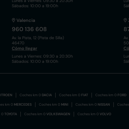
Lunes a Viernes: 09:30 a 20:30h
Lu
Sábados: 10:00 a 19:00h
Sá
Valencia
960 136 608
8
Av. la Pista, 12 (Pista de Silla)
Av.
46470
50
Cómo llegar
Có
Lunes a Viernes: 09:30 a 20:30h
Lu
Sábados: 10:00 a 19:00h
Sá
ITROEN
Coches km 0
DACIA
Coches km 0
FIAT
Coches km 0
FORD
es km 0
MERCEDES
Coches km 0
MINI
Coches km 0
NISSAN
Coche
m 0
TOYOTA
Coches km 0
VOLKSWAGEN
Coches km 0
VOLVO