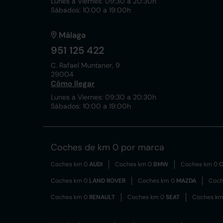
Lunes a Viernes: 09:30 a 20:30h
Sábados: 10:00 a 19:00h
Málaga
951 125 422
C. Rafael Muntaner, 9
29004
Cómo llegar
Lunes a Viernes: 09:30 a 20:30h
Sábados: 10:00 a 19:00h
Coches de km 0 por marca
Coches km 0
AUDI
Coches km 0
BMW
Coches km 0
C
Coches km 0
LAND ROVER
Coches km 0
MAZDA
Coch
Coches km 0
RENAULT
Coches km 0
SEAT
Coches k