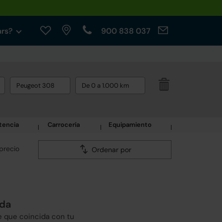
ars?
900 838 037
Peugeot 308
De 0 a 1.000 km
tencia
Carrocería
Equipamiento
precio
Ordenar por
eda
e que coincida con tu