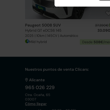
Peugeot 5008 SUV
37.390€
Hybrid GT eDCS6 145
33.09
2025 | 10km | 145CV | Automático
Mild hybrid
Desde
508€
/me
Nuestros puntos de venta Clicars:
Alicante
965 026 229
Ctra. Ocaña, 65
03007
Cómo llegar