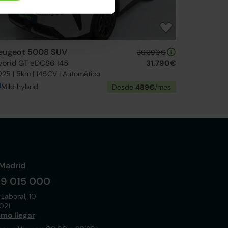
eugeot 5008 SUV
36.390€
ybrid GT eDCS6 145
31.790€
25 | 5km | 145CV | Automático
Mild hybrid
Desde
489€
/mes
Madrid
19 015 000
 Laboral, 10
021
mo llegar