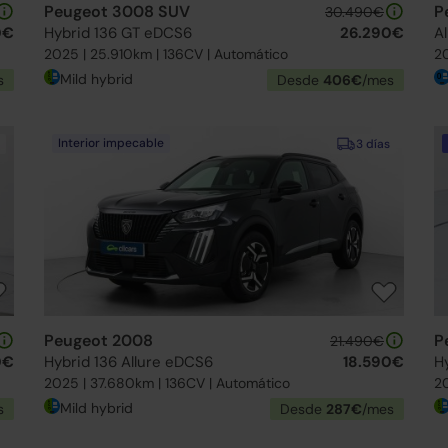
Peugeot 3008 SUV
P
30.490€
0€
Hybrid 136 GT eDCS6
26.290€
Al
2025 | 25.910km | 136CV | Automático
20
Mild hybrid
s
Desde
406€
/mes
Interior impecable
3 días
Peugeot 2008
P
21.490€
0€
Hybrid 136 Allure eDCS6
18.590€
H
2025 | 37.680km | 136CV | Automático
20
Mild hybrid
s
Desde
287€
/mes