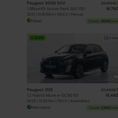
Peugeot 3008 SUV
20.490€
1.5BlueHDi Active Pack S&S 130
16.79
2021 | 51.808km | 130CV | Manual
Diésel
Desde
260€
/me
↓ 300€
3 días
Peugeot 208
20.490€
1.2 Hybrid Allure e-DCS6 110
15.49
2025 | 12.557km | 110CV | Automático
Mild hybrid
Desde
239€
/me