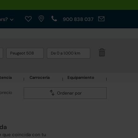
ars?
900 838 037
Peugeot 508
De 0 a 1.000 km
tencia
Carrocería
Equipamiento
precio
Ordenar por
eda
e que coincida con tu