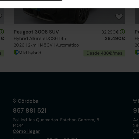
Peugeot 3008 SUV
P
32.290€
0€
Hybrid Allure eDCS6 145
28.490€
H
2026 | 2km | 145CV | Automático
20
Mild hybrid
s
Desde
438€
/mes
Córdoba
857 881 521
9
Pol. ind. las Quemadas. Esteban Cabrera, 5
Av.
14014
28
Cómo llegar
Có