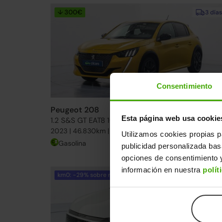
↓ 300€
3 días
Consentimiento
Peugeot 208
17.490€
Esta página web usa cookie
1.2 S&S GT EAT8 100
13.59
2023 | 46.830km | 100CV | Automático
Utilizamos cookies propias p
Gasolina
Desde
212€
/me
publicidad personalizada ba
opciones de consentimiento y
información en nuestra
polít
km0: -29% sobre nuevo
15-20 días