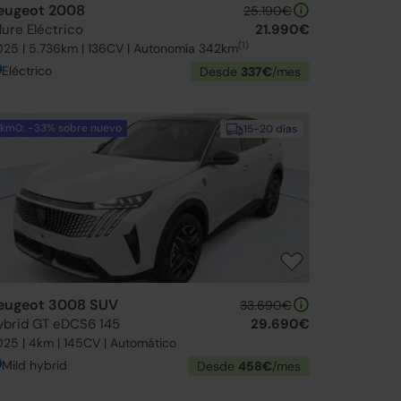
eugeot 2008
25.190€
lure Eléctrico
21.990€
(1)
25 | 5.736km | 136CV | Autonomía 342km
Eléctrico
Desde
337€
/mes
km0: -33% sobre nuevo
15-20 días
eugeot 3008 SUV
33.690€
ybrid GT eDCS6 145
29.690€
25 | 4km | 145CV | Automático
Mild hybrid
Desde
458€
/mes