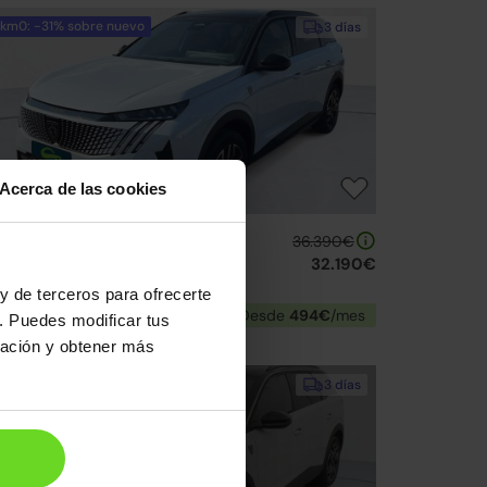
km0: -31% sobre nuevo
3 días
Acerca de las cookies
eugeot 5008 SUV
36.390€
ybrid GT eDCS6 145
32.190€
25 | 10km | 145CV | Automático
y de terceros para ofrecerte
Mild hybrid
Desde
494€
/mes
. Puedes modificar tus
ración y obtener más
Reservado
3 días