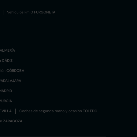
Vehículos km 0
FURGONETA
ALMERÍA
n
CÁDIZ
sión
CÓRDOBA
UADALAJARA
MADRID
MURCIA
EVILLA
Coches de segunda mano y ocasión
TOLEDO
ón
ZARAGOZA