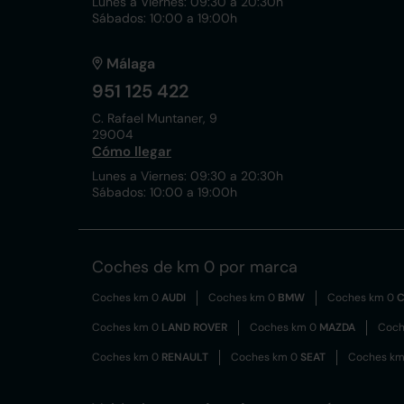
Lunes a Viernes: 09:30 a 20:30h
Sábados: 10:00 a 19:00h
Málaga
951 125 422
C. Rafael Muntaner, 9
29004
Cómo llegar
Lunes a Viernes: 09:30 a 20:30h
Sábados: 10:00 a 19:00h
Coches de km 0 por marca
Coches km 0
AUDI
Coches km 0
BMW
Coches km 0
C
Coches km 0
LAND ROVER
Coches km 0
MAZDA
Coch
Coches km 0
RENAULT
Coches km 0
SEAT
Coches k