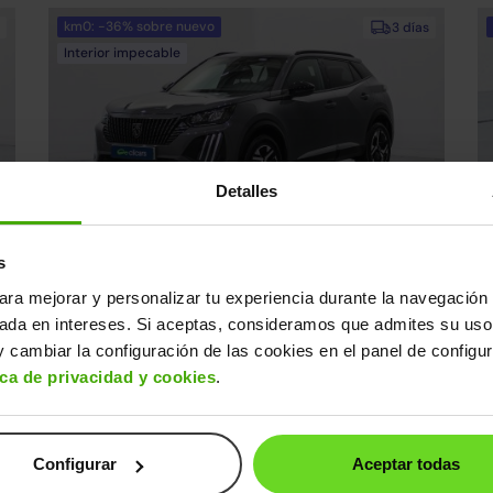
km0: -36% sobre nuevo
3 días
Interior impecable
Detalles
Peugeot 2008
P
22.990€
s
0€
1.2 PureTech S&S Allure 100
19.090€
H
2026 | 4km | 100CV | Manual
20
ara mejorar y personalizar tu experiencia durante la navegación 
Gasolina
s
Desde
294€
/mes
sada en intereses. Si aceptas, consideramos que admites su uso
 cambiar la configuración de las cookies en el panel de configu
ica de privacidad y cookies
.
Reservado
3 días
Configurar
Aceptar todas