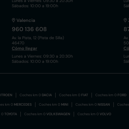
Lunes a Viernes: 09:30 a 20:30h
Lu
Sábados: 10:00 a 19:00h
Sá
Valencia
960 136 608
8
Av. la Pista, 12 (Pista de Silla)
Av.
46470
50
Cómo llegar
Có
Lunes a Viernes: 09:30 a 20:30h
Lu
Sábados: 10:00 a 19:00h
Sá
ITROEN
Coches km 0
DACIA
Coches km 0
FIAT
Coches km 0
FORD
es km 0
MERCEDES
Coches km 0
MINI
Coches km 0
NISSAN
Coche
m 0
TOYOTA
Coches km 0
VOLKSWAGEN
Coches km 0
VOLVO