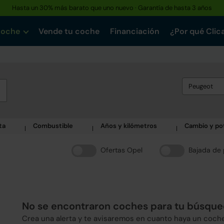
Hasta un 30% más barato que uno nuevo · Garantía de hasta 3 años
coche
Vende tu coche
Financiación
¿Por qué Clic
Peugeot
ta
Combustible
Años y kilómetros
Cambio y po
Ofertas Opel
Bajada de 
No se encontraron coches para tu búsqu
Crea una alerta y te avisaremos en cuanto haya un coch