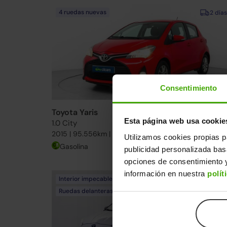
4 ruedas nuevas
2 días
Consentimiento
Toyota Yaris
10.990€
Esta página web usa cookie
1.0 City
9.49
2015 | 95.556km | 69CV | Manual
Utilizamos cookies propias p
Gasolina
Desde
273€
/me
publicidad personalizada ba
opciones de consentimiento y
información en nuestra
polít
Interior impecable
2 días
Ruedas delanteras nuevas