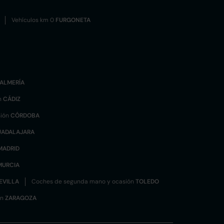
Vehículos km 0
FURGONETA
ALMERÍA
n
CÁDIZ
sión
CÓRDOBA
UADALAJARA
MADRID
MURCIA
EVILLA
Coches de segunda mano y ocasión
TOLEDO
ón
ZARAGOZA