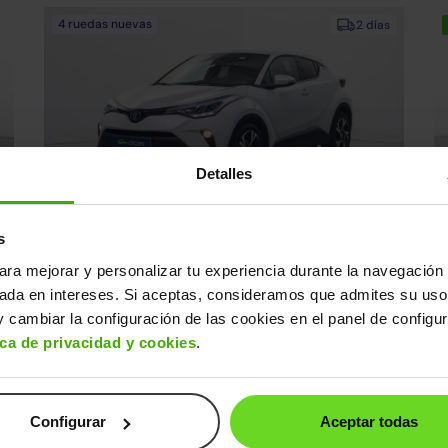
4 ruedas nuevas
2 días
Detalles
Toyota C-HR
T
22.490€
s
0€
180H Advance
19.590€
1
2022 | 105.050km | 184CV | Automático
20
ara mejorar y personalizar tu experiencia durante la navegación 
Híbrido
s
Desde
301€
/mes
sada en intereses. Si aceptas, consideramos que admites su uso
 cambiar la configuración de las cookies en el panel de configu
ica de privacidad y cookies
.
Interior impecable
2 días
4 ruedas nuevas
Configurar
Aceptar todas