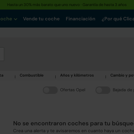
Hasta un 30% más barato que uno nuevo · Garantía de hasta 3 años
Reserva tu coche hoy · Entrega en 24h a domicilio
coche
Vende tu coche
Financiación
¿Por qué Clic
ta
Combustible
Años y kilómetros
Cambio y po
Ofertas Opel
Bajada de 
No se encontraron coches para tu búsqu
Crea una alerta y te avisaremos en cuanto haya un coch