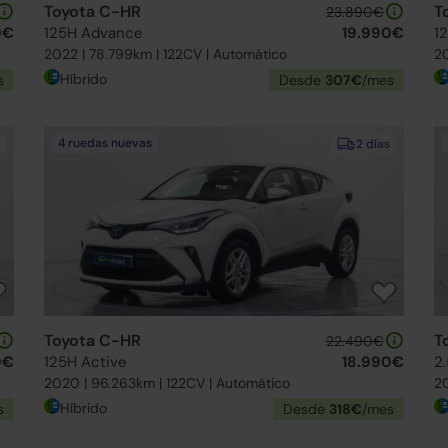
Toyota C-HR
T
23.890€
0€
125H Advance
19.990€
1
2022 | 78.799km | 122CV | Automático
20
Híbrido
s
Desde
307€
/mes
4 ruedas nuevas
2 días
Toyota C-HR
T
22.490€
0€
125H Active
18.990€
2
2020 | 96.263km | 122CV | Automático
20
Híbrido
s
Desde
318€
/mes