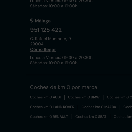
Lunes a Viernes: 09:30 a 20:30h
Sábados: 10:00 a 19:00h
Málaga
951 125 422
C. Rafael Muntaner, 9
29004
Cómo llegar
Lunes a Viernes: 09:30 a 20:30h
Sábados: 10:00 a 19:00h
Coches de km 0 por marca
Coches km 0
AUDI
Coches km 0
BMW
Coches km 0
C
Coches km 0
LAND ROVER
Coches km 0
MAZDA
Coch
Coches km 0
RENAULT
Coches km 0
SEAT
Coches k