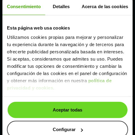
Córdoba
Consentimiento
Detalles
Acerca de las cookies
Madrid
Esta página web usa cookies
Utilizamos cookies propias para mejorar y personalizar
Málaga
tu experiencia durante la navegación y de terceros para
ofrecerte publicidad personalizada basada en intereses.
Si aceptas, consideramos que admites su uso. Puedes
Valencia
modificar tus opciones de consentimiento y cambiar la
configuración de las cookies en el panel de configuración
Zaragoza
y obtener más información en nuestra
política de
privacidad y cookies
.
Ver Audi A1 de segunda mano y ocasión
Aceptar todas
Audi A1 de segunda mano y ocasión
Coches de
segunda mano y ocasión por
Configurar
localización