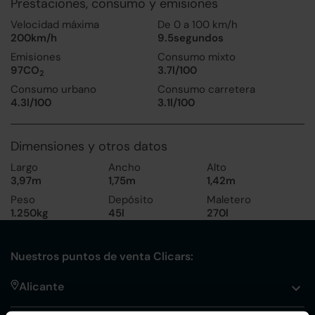
Prestaciones, consumo y emisiones
Velocidad máxima
De 0 a 100 km/h
200km/h
9.5segundos
Emisiones
Consumo mixto
97CO
3.7l/100
2
Consumo urbano
Consumo carretera
4.3l/100
3.1l/100
Dimensiones y otros datos
Largo
Ancho
Alto
3,97m
1,75m
1,42m
Peso
Depósito
Maletero
1.250kg
45l
270l
Nuestros puntos de venta Clicars:
Alicante