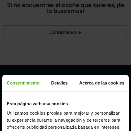
Si no encuentras el coche que quieres, ¡te
lo buscamos!
Nuestros puntos de venta Clicars:
Consentimiento
Detalles
Acerca de las cookies
Alicante
Esta página web usa cookies
Córdoba
Utilizamos cookies propias para mejorar y personalizar
tu experiencia durante la navegación y de terceros para
ofrecerte publicidad personalizada basada en intereses.
Madrid