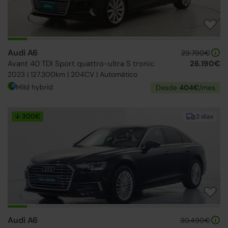
Audi A6
29.790€
Avant 40 TDI Sport quattro-ultra S tronic
26.190€
2023 | 127.300km | 204CV | Automático
Mild hybrid
Desde
404€
/mes
↓ 300€
2 días
Audi A6
30.490€