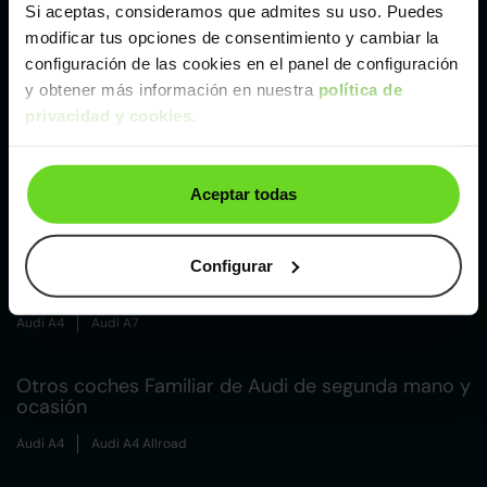
Si aceptas, consideramos que admites su uso. Puedes
modificar tus opciones de consentimiento y cambiar la
Málaga
configuración de las cookies en el panel de configuración
y obtener más información en nuestra
política de
privacidad y cookies
.
Valencia
Zaragoza
Aceptar todas
Otros coches Berlina de Audi de segunda mano y
Configurar
ocasión
Audi A4
Audi A7
Otros coches Familiar de Audi de segunda mano y
ocasión
Audi A4
Audi A4 Allroad