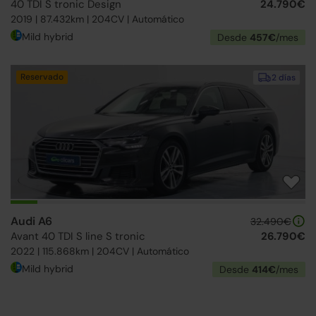
40 TDI S tronic Design
24.790€
2019 | 87.432km | 204CV | Automático
Mild hybrid
Desde
457€
/mes
Reservado
2 días
Audi A6
32.490€
Avant 40 TDI S line S tronic
26.790€
2022 | 115.868km | 204CV | Automático
Mild hybrid
Desde
414€
/mes