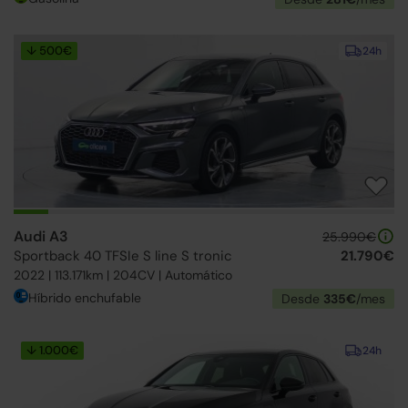
↓ 500€
24h
Audi A3
25.990€
Sportback 40 TFSIe S line S tronic
21.790€
2022 | 113.171km | 204CV | Automático
Híbrido enchufable
Desde
335€
/mes
↓ 1.000€
24h