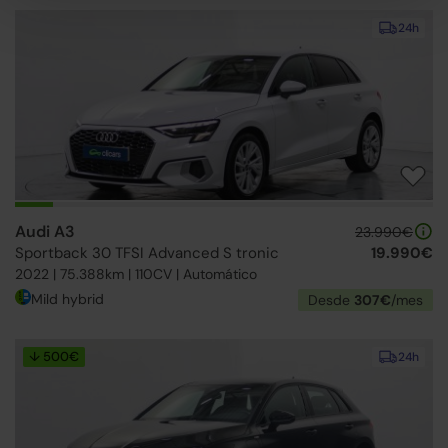
24h
Audi A3
23.990€
Sportback 30 TFSI Advanced S tronic
19.990€
2022 | 75.388km | 110CV | Automático
Mild hybrid
Desde
307€
/mes
↓ 500€
24h