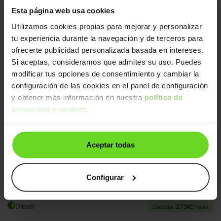
Audi A3
Esta página web usa cookies
24.990€
Sportback 30 TFSI Advanced S tronic
20.890€
Utilizamos cookies propias para mejorar y personalizar
2022 | 46.477km | 110CV | Automático
tu experiencia durante la navegación y de terceros para
Mild hybrid
Desde
321€
/mes
ofrecerte publicidad personalizada basada en intereses.
Si aceptas, consideramos que admites su uso. Puedes
↓ 500€
24h
modificar tus opciones de consentimiento y cambiar la
configuración de las cookies en el panel de configuración
y obtener más información en nuestra
política de
privacidad y cookies
.
Aceptar todas
Audi A3
18.990€
Configurar
Sportback 30 TDI
14.790€
2018 | 133.097km | 116CV | Manual
Diésel
Desde
273€
/mes