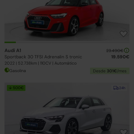
Audi A1
23.490€
Sportback 30 TFSI Adrenalin S tronic
19.590€
2022 | 52.738km | 110CV | Automático
Gasolina
Desde
301€
/mes
↓ 500€
24h