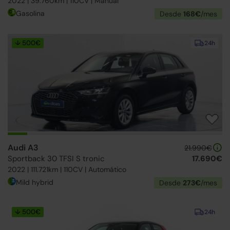
2022 | 39.760km | 110CV | Manual
Gasolina
Desde
168€
/mes
↓ 500€
24h
Audi A3
21.990€
Sportback 30 TFSI S tronic
17.690€
2022 | 111.721km | 110CV | Automático
Mild hybrid
Desde
273€
/mes
↓ 500€
24h