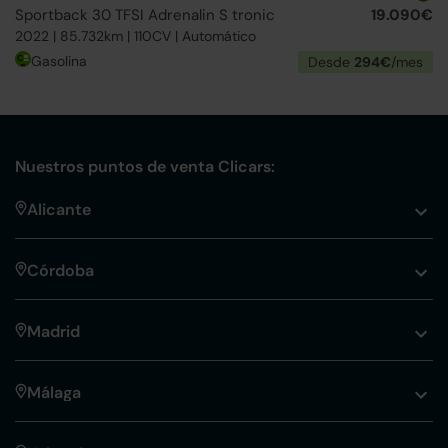
Sportback 30 TFSI Adrenalin S tronic
19.090€
2022 | 85.732km | 110CV | Automático
Gasolina
Desde
294€
/mes
Nuestros puntos de venta Clicars:
Alicante
Córdoba
Madrid
Málaga