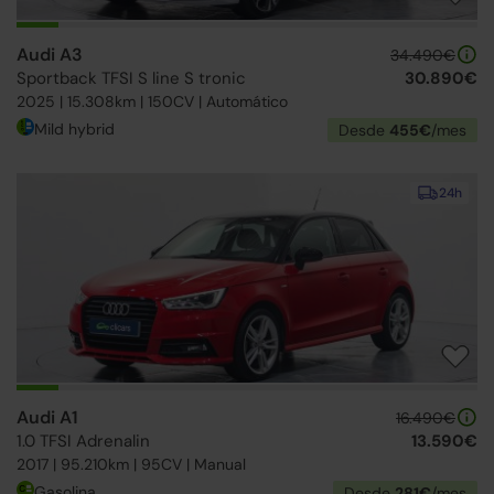
Audi A3
34.490€
Sportback TFSI S line S tronic
30.890€
2025 | 15.308km | 150CV | Automático
Mild hybrid
Desde
455€
/mes
24h
Audi A1
16.490€
1.0 TFSI Adrenalin
13.590€
2017 | 95.210km | 95CV | Manual
Gasolina
Desde
281€
/mes