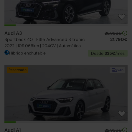
Audi A3
26.990€
Sportback 40 TFSIe Advanced S tronic
21.790€
2022 | 109.066km | 204CV | Automático
Híbrido enchufable
Desde
335€
/mes
Reservado
24h
Audi A1
22.990€