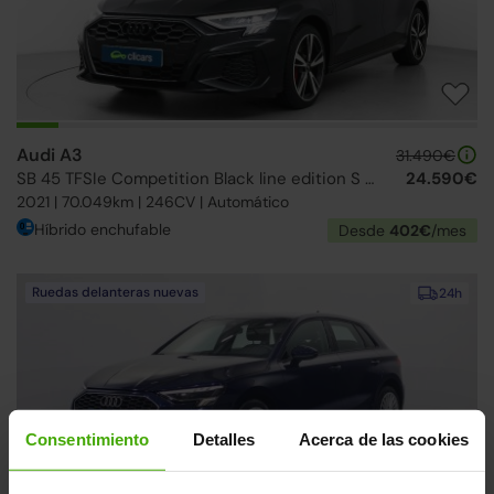
Audi A3
31.490€
SB 45 TFSIe Competition Black line edition S tronic
24.590€
2021 | 70.049km | 246CV | Automático
Híbrido enchufable
Desde
402€
/mes
Ruedas delanteras nuevas
24h
Consentimiento
Detalles
Acerca de las cookies