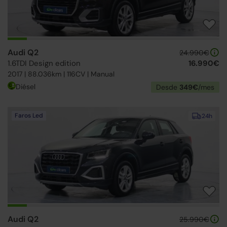
Audi Q2
24.990€
1.6TDI Design edition
16.990€
2017 | 88.036km | 116CV | Manual
Diésel
Desde
349€
/mes
Faros Led
24h
Audi Q2
25.990€