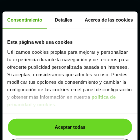
Córdoba
Consentimiento
Detalles
Acerca de las cookies
Madrid
Esta página web usa cookies
Utilizamos cookies propias para mejorar y personalizar
Málaga
tu experiencia durante la navegación y de terceros para
ofrecerte publicidad personalizada basada en intereses.
Valencia
Si aceptas, consideramos que admites su uso. Puedes
modificar tus opciones de consentimiento y cambiar la
configuración de las cookies en el panel de configuración
Zaragoza
y obtener más información en nuestra
política de
privacidad y cookies
.
Otros coches SUV y 4X4 de Audi de segunda
mano y ocasión
Aceptar todas
Audi Q3
Audi Q5
Audi Q7