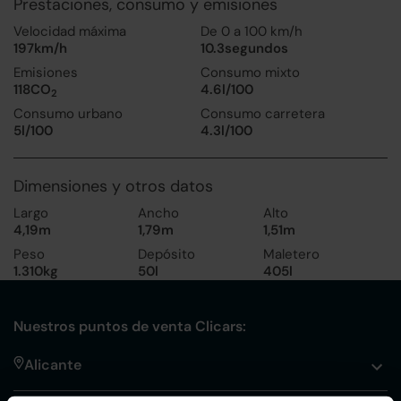
Prestaciones, consumo y emisiones
Velocidad máxima
De 0 a 100 km/h
197km/h
10.3segundos
Emisiones
Consumo mixto
118CO
4.6l/100
2
Consumo urbano
Consumo carretera
5l/100
4.3l/100
Dimensiones y otros datos
Largo
Ancho
Alto
4,19m
1,79m
1,51m
Peso
Depósito
Maletero
1.310kg
50l
405l
Nuestros puntos de venta Clicars:
Alicante