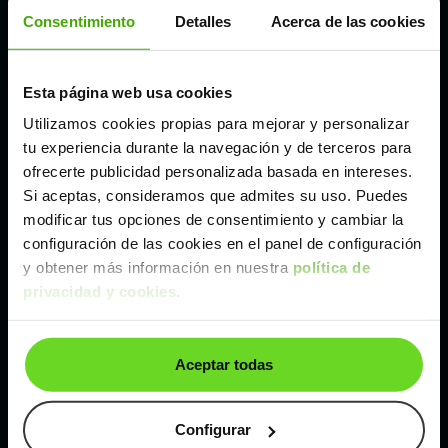
Córdoba
Consentimiento
Detalles
Acerca de las cookies
Madrid
Esta página web usa cookies
Utilizamos cookies propias para mejorar y personalizar
Málaga
tu experiencia durante la navegación y de terceros para
ofrecerte publicidad personalizada basada en intereses.
Si aceptas, consideramos que admites su uso. Puedes
Valencia
modificar tus opciones de consentimiento y cambiar la
configuración de las cookies en el panel de configuración
Zaragoza
y obtener más información en nuestra
política de
privacidad y cookies
.
Ver Audi Q2 de segunda mano y ocasión
Aceptar todas
Audi Q2 de segunda mano y ocasión
Coches de
segunda mano y ocasión por
Configurar
localización