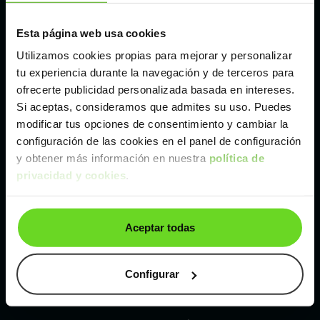
Esta página web usa cookies
Málaga
Utilizamos cookies propias para mejorar y personalizar
tu experiencia durante la navegación y de terceros para
Valencia
ofrecerte publicidad personalizada basada en intereses.
Si aceptas, consideramos que admites su uso. Puedes
Zaragoza
modificar tus opciones de consentimiento y cambiar la
configuración de las cookies en el panel de configuración
y obtener más información en nuestra
política de
Ver Audi Q2 de segunda mano y ocasión
privacidad y cookies
.
Audi Q2 de segunda mano y ocasión
Aceptar todas
Coches de
segunda mano y ocasión por
localización
Configurar
Coches de segunda mano y ocasión
ALBACETE
Coches de segunda mano y ocasión
ALICANTE