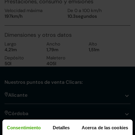
Prestaciones, consumo y emisiones
Velocidad máxima
De 0 a 100 km/h
197km/h
10.3segundos
Dimensiones y otros datos
Largo
Ancho
Alto
4,21m
1,79m
1,51m
Depósito
Maletero
50l
405l
Nuestros puntos de venta Clicars:
Alicante
Córdoba
Consentimiento
Detalles
Acerca de las cookies
Madrid