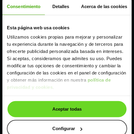
Córdoba
Consentimiento
Detalles
Acerca de las cookies
Madrid
Esta página web usa cookies
Utilizamos cookies propias para mejorar y personalizar
Málaga
tu experiencia durante la navegación y de terceros para
ofrecerte publicidad personalizada basada en intereses.
Si aceptas, consideramos que admites su uso. Puedes
Valencia
modificar tus opciones de consentimiento y cambiar la
configuración de las cookies en el panel de configuración
Zaragoza
y obtener más información en nuestra
política de
privacidad y cookies
.
Ver Audi Q3 de segunda mano y ocasión
Aceptar todas
Audi Q3 de segunda mano y ocasión
Coches de
segunda mano y ocasión por
Configurar
localización