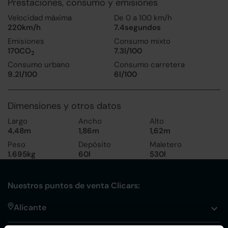
Prestaciones, consumo y emisiones
Velocidad máxima
De 0 a 100 km/h
220km/h
7.4segundos
Emisiones
Consumo mixto
170CO
7.3l/100
2
Consumo urbano
Consumo carretera
9.2l/100
6l/100
Dimensiones y otros datos
Largo
Ancho
Alto
4,48m
1,86m
1,62m
Peso
Depósito
Maletero
1.695kg
60l
530l
Nuestros puntos de venta Clicars:
Alicante