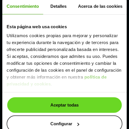
Córdoba
Consentimiento
Detalles
Acerca de las cookies
Madrid
Esta página web usa cookies
Utilizamos cookies propias para mejorar y personalizar
Málaga
tu experiencia durante la navegación y de terceros para
ofrecerte publicidad personalizada basada en intereses.
Si aceptas, consideramos que admites su uso. Puedes
Valencia
modificar tus opciones de consentimiento y cambiar la
configuración de las cookies en el panel de configuración
Zaragoza
y obtener más información en nuestra
política de
privacidad y cookies
.
Ver Audi Q5 de segunda mano y ocasión
Aceptar todas
Audi Q5 de segunda mano y ocasión
Coches de
segunda mano y ocasión por
Configurar
localización