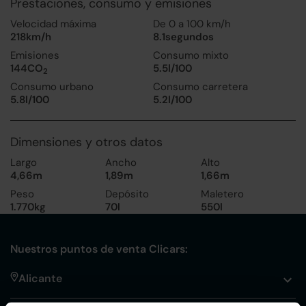
Prestaciones, consumo y emisiones
Velocidad máxima
De 0 a 100 km/h
218km/h
8.1segundos
Emisiones
Consumo mixto
144CO
5.5l/100
2
Consumo urbano
Consumo carretera
5.8l/100
5.2l/100
Dimensiones y otros datos
Largo
Ancho
Alto
4,66m
1,89m
1,66m
Peso
Depósito
Maletero
1.770kg
70l
550l
Nuestros puntos de venta Clicars:
Alicante