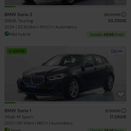
BMW Serie 3
36.990€
318dA Touring
33.290€
2024 | 32.303km | 150CV | Automático
Mild hybrid
Desde
489€
/mes
↓ 1.000€
24h
BMW Serie 1
21.990€
116dA M Sport
17.290€
2021 | 135.141km | 116CV | Automático
Diésel
Desde
282€
/mes