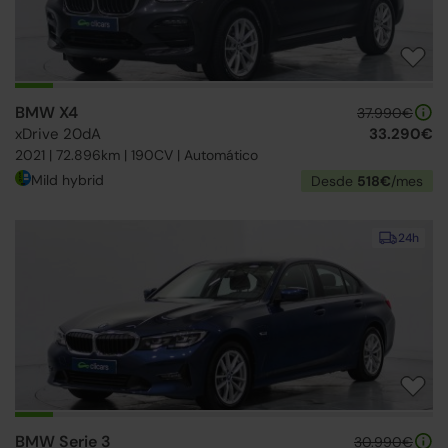
BMW X4
37.990€
xDrive 20dA
33.290€
2021 | 72.896km | 190CV | Automático
Mild hybrid
Desde
518€
/mes
24h
BMW Serie 3
30.990€