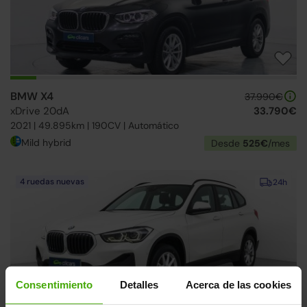
BMW X4
37.990€
xDrive 20dA
33.790€
2021 | 49.895km | 190CV | Automático
Mild hybrid
Desde
525€
/mes
4 ruedas nuevas
24h
Consentimiento
Detalles
Acerca de las cookies