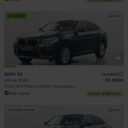
↓ 1.000€
24h
BMW X4
34.490€
xDrive 20dA
30.490€
2021 | 104.725km | 190CV | Automático
Mild hybrid
Desde
474€
/mes
4 ruedas nuevas
24h