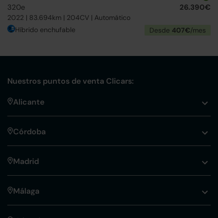
320e
26.390€
2022 | 83.694km | 204CV | Automático
Híbrido enchufable
Desde
407€
/mes
Nuestros puntos de venta Clicars:
Alicante
Córdoba
Madrid
Málaga