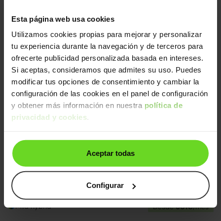
BMW X1
23.990€
Esta página web usa cookies
sDrive 18dA
19.990€
2021 | 106.123km | 150CV | Automático
Utilizamos cookies propias para mejorar y personalizar
Diésel
Desde
307€
/mes
tu experiencia durante la navegación y de terceros para
ofrecerte publicidad personalizada basada en intereses.
Si aceptas, consideramos que admites su uso. Puedes
Exterior e interior impecable
24h
modificar tus opciones de consentimiento y cambiar la
configuración de las cookies en el panel de configuración
y obtener más información en nuestra
política de
privacidad y cookies
.
Aceptar todas
BMW X1
47.990€
xDrive 20dA M Sport
39.090€
Configurar
2025 | 13.500km | 163CV | Automático
Mild hybrid
Desde
601€
/mes