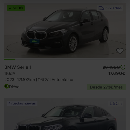
↓ 500€
15-20 días
BMW Serie 1
20.490€
116dA
17.690€
2023 | 121.102km | 116CV | Automático
Diésel
Desde
273€
/mes
4 ruedas nuevas
24h