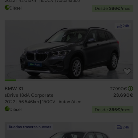
2022 | 42.015km | 150CV | Automático
Diésel
Desde
366€
/mes
24h
BMW X1
27.990€
sDrive 18dA Corporate
23.690€
2022 | 56.546km | 150CV | Automático
Diésel
Desde
366€
/mes
Ruedas traseras nuevas
24h