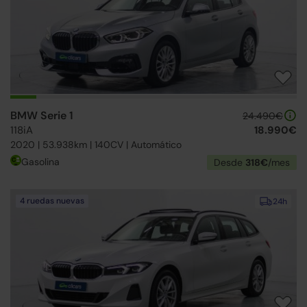
BMW Serie 1
24.490€
118iA
18.990€
2020 | 53.938km | 140CV | Automático
Gasolina
Desde
318€
/mes
4 ruedas nuevas
24h