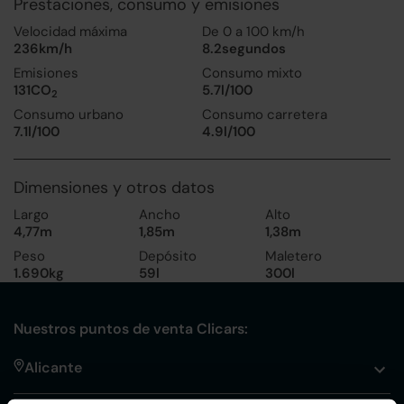
Prestaciones, consumo y emisiones
Velocidad máxima
De 0 a 100 km/h
236km/h
8.2segundos
Emisiones
Consumo mixto
131CO
5.7l/100
2
Consumo urbano
Consumo carretera
7.1l/100
4.9l/100
Dimensiones y otros datos
Largo
Ancho
Alto
4,77m
1,85m
1,38m
Peso
Depósito
Maletero
1.690kg
59l
300l
Nuestros puntos de venta Clicars:
Alicante