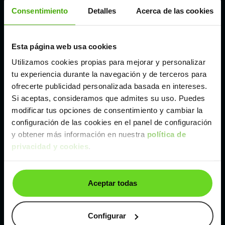
Córdoba
Consentimiento
Detalles
Acerca de las cookies
Madrid
Esta página web usa cookies
Utilizamos cookies propias para mejorar y personalizar
Málaga
tu experiencia durante la navegación y de terceros para
ofrecerte publicidad personalizada basada en intereses.
Si aceptas, consideramos que admites su uso. Puedes
Valencia
modificar tus opciones de consentimiento y cambiar la
configuración de las cookies en el panel de configuración
Zaragoza
y obtener más información en nuestra
política de
privacidad y cookies
.
Ver BMW Serie 4 de segunda mano y ocasión
Aceptar todas
BMW Serie 4 de segunda mano y ocasión
Coches de
segunda mano y ocasión por
Configurar
localización