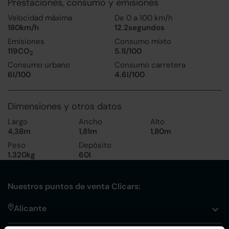
Prestaciones, consumo y emisiones
Velocidad máxima
De 0 a 100 km/h
180km/h
12.2segundos
Emisiones
Consumo mixto
119CO
5.1l/100
2
Consumo urbano
Consumo carretera
6l/100
4.6l/100
Dimensiones y otros datos
Largo
Ancho
Alto
4,38m
1,81m
1,80m
Peso
Depósito
1.320kg
60l
Nuestros puntos de venta Clicars:
Alicante