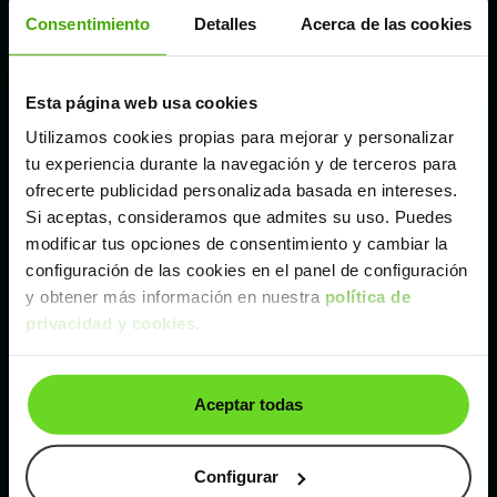
Córdoba
Consentimiento
Detalles
Acerca de las cookies
Madrid
Esta página web usa cookies
Utilizamos cookies propias para mejorar y personalizar
Málaga
tu experiencia durante la navegación y de terceros para
ofrecerte publicidad personalizada basada en intereses.
Si aceptas, consideramos que admites su uso. Puedes
Valencia
modificar tus opciones de consentimiento y cambiar la
configuración de las cookies en el panel de configuración
Zaragoza
y obtener más información en nuestra
política de
privacidad y cookies
.
Ver Citroen Berlingo de segunda mano y ocasión
Aceptar todas
Citroen Berlingo de segunda mano y ocasión
Coches de
segunda mano y ocasión por
Configurar
localización