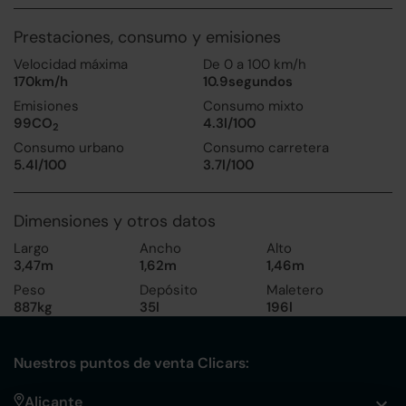
Prestaciones, consumo y emisiones
Velocidad máxima
De 0 a 100 km/h
170km/h
10.9segundos
Emisiones
Consumo mixto
99CO
4.3l/100
2
Consumo urbano
Consumo carretera
5.4l/100
3.7l/100
Dimensiones y otros datos
Largo
Ancho
Alto
3,47m
1,62m
1,46m
Peso
Depósito
Maletero
887kg
35l
196l
Nuestros puntos de venta Clicars:
Alicante