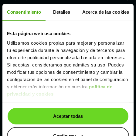
Consentimiento
Detalles
Acerca de las cookies
Córdoba
Esta página web usa cookies
Madrid
Utilizamos cookies propias para mejorar y personalizar
tu experiencia durante la navegación y de terceros para
Málaga
ofrecerte publicidad personalizada basada en intereses.
Si aceptas, consideramos que admites su uso. Puedes
modificar tus opciones de consentimiento y cambiar la
Valencia
configuración de las cookies en el panel de configuración
y obtener más información en nuestra
política de
Zaragoza
privacidad y cookies
.
Ver Citroen C1 de segunda mano y ocasión
Aceptar todas
Citroen C1 de segunda mano y ocasión
Configurar