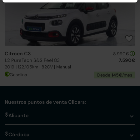
Citroen C3
8.990€
1.2 PureTech S&S Feel 83
7.590€
2019 | 122.105km | 82CV | Manual
Gasolina
Desde
145€
/mes
Nuestros puntos de venta Clicars:
Alicante
Córdoba