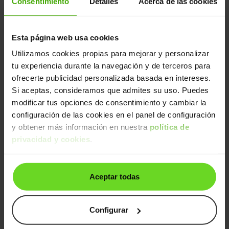
Consentimiento
Detalles
Acerca de las cookies
1.2 PureTech S&S Feel 83
8.090€
2018 | 132.231km | 82CV | Manual
Gasolina
Desde
140€
/mes
Esta página web usa cookies
Utilizamos cookies propias para mejorar y personalizar
24h
tu experiencia durante la navegación y de terceros para
ofrecerte publicidad personalizada basada en intereses.
Si aceptas, consideramos que admites su uso. Puedes
modificar tus opciones de consentimiento y cambiar la
configuración de las cookies en el panel de configuración
y obtener más información en nuestra
política de
privacidad y cookies
.
Citroen C3
11.990€
1.5BlueHDi S&S Feel 100
9.090€
2022 | 107.471km | 100CV | Manual
Aceptar todas
Diésel
Desde
144€
/mes
Configurar
24h