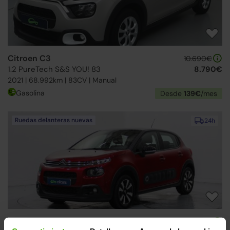
Citroen C3
10.690€
1.2 PureTech S&S YOU! 83
8.790€
2021 | 68.992km | 83CV | Manual
Gasolina
Desde
139€
/mes
Ruedas delanteras nuevas
24h
Citroen C3
9.490€