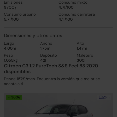
Emisiones
Consumo mixto
97CO
4.7l/100
2
Consumo urbano
Consumo carretera
5.7l/100
4.1l/100
Dimensiones y otros datos
Largo
Ancho
Alto
4,00m
1,75m
1,47m
Peso
Depósito
Maletero
1.055kg
42l
300l
Citroen C3 1.2 PureTech S&S Feel 83 2020
disponibles
Desde 157€/mes. Encuentra la versión que mejor se
adapta a ti.
↓ 300€
24h