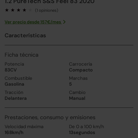
1.2 PureTech S&S Feel 83 2020
(1 opiniones)
Ver precio desde
157
€/
mes
Características
Ficha técnica
Potencia
Carrocería
83CV
Compacto
Combustible
Marchas
Gasolina
5
Tracción
Cambio
Delantera
Manual
Prestaciones, consumo y emisiones
Velocidad máxima
De 0 a 100 km/h
168km/h
13segundos